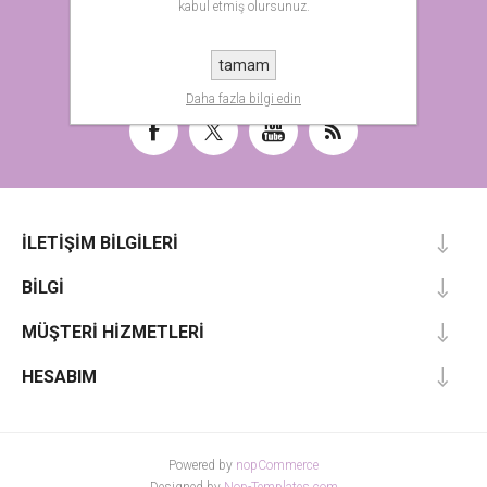
kabul etmiş olursunuz.
ABONE OL
tamam
Daha fazla bilgi edin
İLETIŞIM BILGILERI
BILGI
MÜŞTERI HIZMETLERI
HESABIM
Powered by
nopCommerce