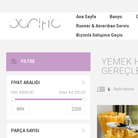
Ana Sayfa
Banyo
C
Runner & Amerikan Servis
Bizimle Iletişime Geçin
YEMEK H
FILTRE
GEREÇL
FIYAT ARALIĞI
Sayfa başına
Min:
₺899,00
Max:
₺2.200,00
899
2200
PARÇA SAYISI