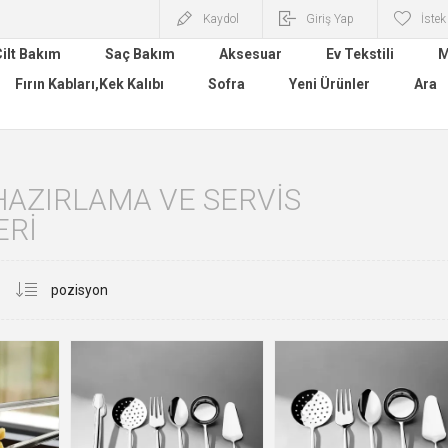
Kaydol
Giriş Yap
İstek
ilt Bakım
Saç Bakım
Aksesuar
Ev Tekstili
M
Fırın Kabları,Kek Kalıbı
Sofra
Yeni Ürünler
Ara
AZIRLAMA VE SERVIS
ERI