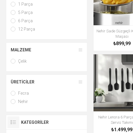
1 Parça
5 Parça
6 Parça
12 Parça
Nehir Sade Süzgeçli 
Maşası
₺899,99
MALZEME
Çelik
ÜRETICILER
Fecra
Nehir
Nehir Lenora 6 Parça
KATEGORILER
Servis Takım
₺1.499,99