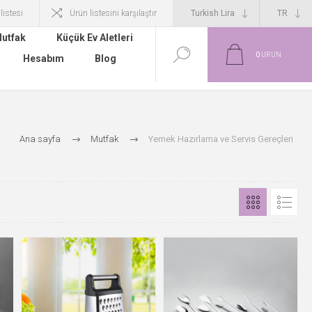
 listesi
Ürün listesini karşılaştır
utfak
Küçük Ev Aletleri
0
ÜRÜN
Hesabım
Blog
Ana sayfa
Mutfak
Yemek Hazırlama ve Servis Gereçleri