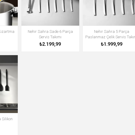
Kızartma
Nehir Sahra Sade 6 Parça
Nehir Sahra 5 Parça
Servis Takımı
Paslanmaz Çelik Servis Takı
₺2.199,99
₺1.999,99
 Silikon
ı