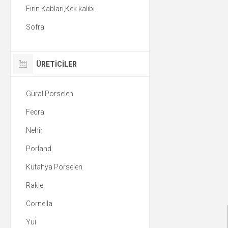
Fırın Kabları,Kek kalıbı
Sofra
ÜRETICILER
Güral Porselen
Fecra
Nehir
Porland
Kütahya Porselen
Rakle
Cornella
Yui