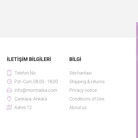
İLETIŞIM BILGILERI
BILGI
Telefon No
Site haritası
Pzt--Cum 08:00 - 18:00
Shipping & returns
info@mormarka.com
Privacy notice
Çankaya, Ankara
Conditions of Use
Adres 12
About us