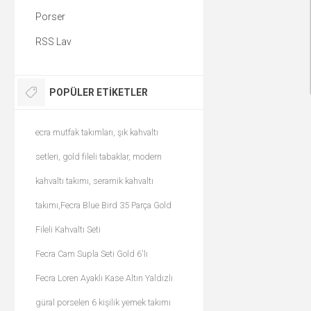
Porser
RSS Lav
POPÜLER ETIKETLER
ecra mutfak takımları, şık kahvaltı
setleri, gold fileli tabaklar, modern
kahvaltı takımı, seramik kahvaltı
takımı,Fecra Blue Bird 35 Parça Gold
Fileli Kahvaltı Seti
Fecra Cam Supla Seti Gold 6'lı
Fecra Loren Ayaklı Kase Altın Yaldızlı
güral porselen 6 kişilik yemek takımı