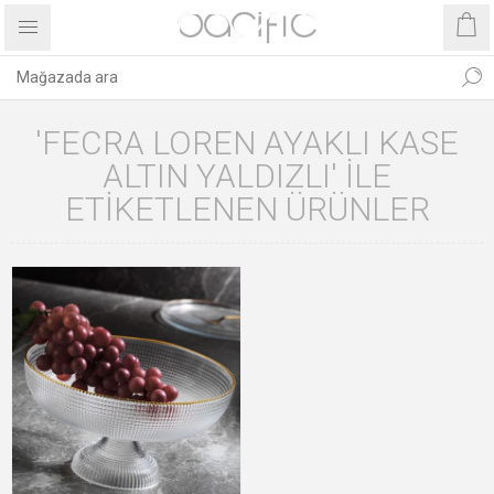
'FECRA LOREN AYAKLI KASE
ALTIN YALDIZLI' ILE
ETIKETLENEN ÜRÜNLER