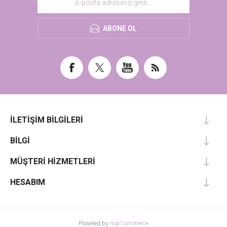
ABONE OL
İLETIŞIM BILGILERI
BILGI
MÜŞTERI HIZMETLERI
HESABIM
Powered by
nopCommerce