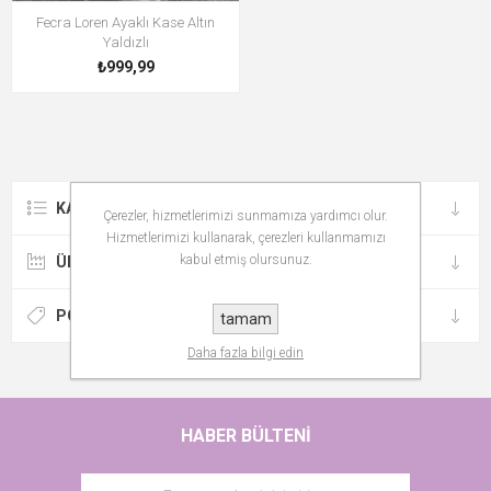
Fecra Loren Ayaklı Kase Altın
Yaldızlı
₺999,99
KATEGORILER
Çerezler, hizmetlerimizi sunmamıza yardımcı olur.
Hizmetlerimizi kullanarak, çerezleri kullanmamızı
kabul etmiş olursunuz.
ÜRETICILER
POPÜLER ETIKETLER
tamam
Daha fazla bilgi edin
HABER BÜLTENI