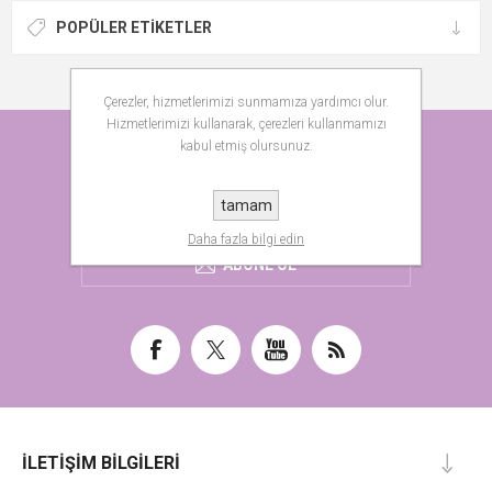
POPÜLER ETIKETLER
Çerezler, hizmetlerimizi sunmamıza yardımcı olur.
Hizmetlerimizi kullanarak, çerezleri kullanmamızı
HABER BÜLTENI
kabul etmiş olursunuz.
tamam
Daha fazla bilgi edin
ABONE OL
İLETIŞIM BILGILERI