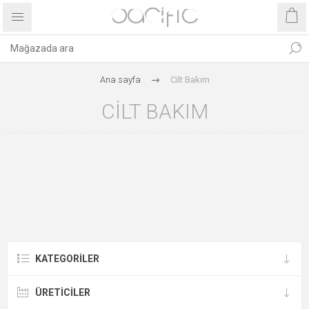
Ana sayfa
Cilt Bakım
CILT BAKIM
KATEGORILER
ÜRETICILER