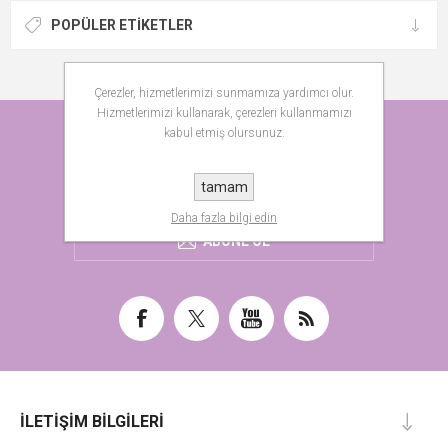
POPÜLER ETIKETLER
Çerezler, hizmetlerimizi sunmamıza yardımcı olur.
Hizmetlerimizi kullanarak, çerezleri kullanmamızı
HABER BÜLTENI
kabul etmiş olursunuz.
tamam
Daha fazla bilgi edin
ABONE OL
İLETIŞIM BILGILERI