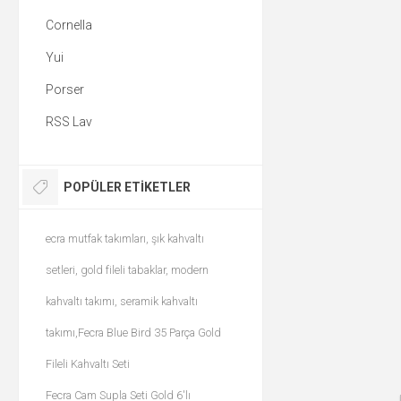
Cornella
Yui
Porser
RSS Lav
POPÜLER ETIKETLER
ecra mutfak takımları, şık kahvaltı
setleri, gold fileli tabaklar, modern
kahvaltı takımı, seramik kahvaltı
takımı,Fecra Blue Bird 35 Parça Gold
Fileli Kahvaltı Seti
Fecra Cam Supla Seti Gold 6'lı