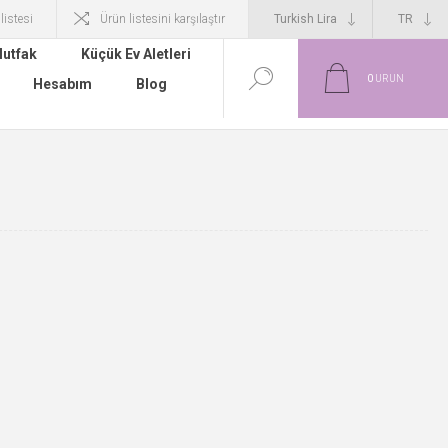
 listesi
Ürün listesini karşılaştır
utfak
Küçük Ev Aletleri
0
ÜRÜN
Hesabım
Blog