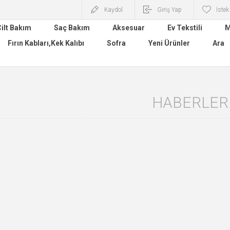
Kaydol
Giriş Yap
İstek
ilt Bakım
Saç Bakım
Aksesuar
Ev Tekstili
M
Fırın Kabları,Kek Kalıbı
Sofra
Yeni Ürünler
Ara
HABERLER