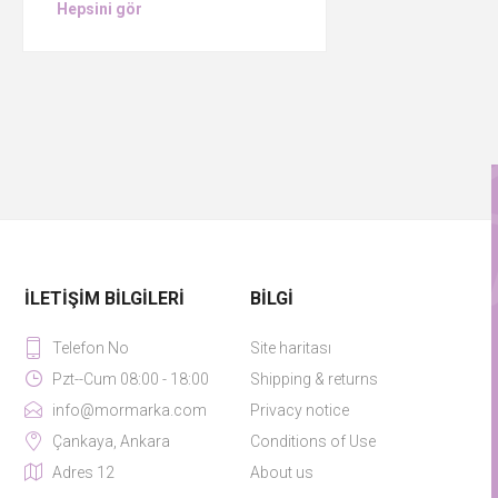
Hepsini gör
İLETIŞIM BILGILERI
BILGI
Telefon No
Site haritası
Pzt--Cum 08:00 - 18:00
Shipping & returns
info@mormarka.com
Privacy notice
Çankaya, Ankara
Conditions of Use
Adres 12
About us