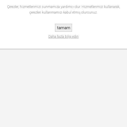
Çerezler, hizmetlerimizi sunmamıza yardımcı olur. Hizmetlerimizi kullanarak,
çerezleri kullanmamızı kabul etmiş olursunuz.
tamam
Daha fazla bilgi edin