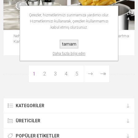
Çerezler, hizmetlerimizi sunmamıza yardımcı olur.
Hizmetlerimizi kullanarak, çerezleri kullanmamızı
kabul etmiş olursunuz.
Nehir Silver Çelik 9 Parça
Nehir Sade Süzgeçli Kızartma
Karıştırma Kabı Seti Mat
Maşası
tamam
₺2.399,99
₺899,99
Daha fazla bilgi edin
1
2
3
4
5
KATEGORILER
ÜRETICILER
POPÜLER ETIKETLER