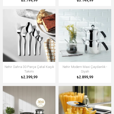
₺3.799,99
₺3.149,99
Nehir Sahra 30 Parça Çatal Kaşık
Nehir Modern Maxi Çaydanlık -
Takımı
Siyah
₺2.399,99
₺2.899,99