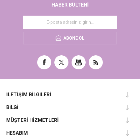
HABER BÜLTENI
ABONE OL
İLETIŞIM BILGILERI
BILGI
MÜŞTERI HIZMETLERI
HESABIM