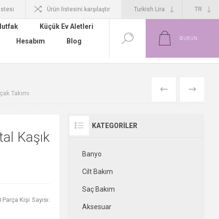
istesi
Ürün listesini karşılaştır
utfak
Küçük Ev Aletleri
0
ÜRÜN
Hesabım
Blog
ÖNCEKI
SONRAKI
ıçak Takımı
KATEGORILER
al Kaşık
Banyo
Cilt Bakım
Saç Bakım
Parça Kişi Sayısı:
Aksesuar