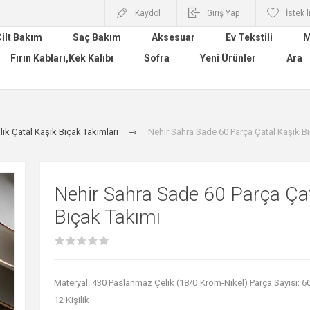
Kaydol
Giriş Yap
İstek l
ilt Bakım
Saç Bakım
Aksesuar
Ev Tekstili
M
Fırın Kabları,Kek Kalıbı
Sofra
Yeni Ürünler
Ara
ilik Çatal Kaşık Bıçak Takımları
Nehir Sahra Sade 60 Parça Çatal Kaşık B
Nehir Sahra Sade 60 Parça Çat
Bıçak Takımı
Materyal: 430 Paslanmaz Çelik (18/0 Krom-Nikel) Parça Sayısı: 60 
12 Kişilik