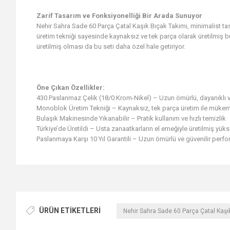
Zarif Tasarım ve Fonksiyonelliği Bir Arada Sunuyor
Nehir Sahra Sade 60 Parça Çatal Kaşık Bıçak Takımı, minimalist tas
üretim tekniği sayesinde kaynaksız ve tek parça olarak üretilmiş bu
üretilmiş olması da bu seti daha özel hale getiriyor.
Öne Çıkan Özellikler:
430 Paslanmaz Çelik (18/0 Krom-Nikel) – Uzun ömürlü, dayanıklı
Monoblok Üretim Tekniği – Kaynaksız, tek parça üretim ile müke
Bulaşık Makinesinde Yıkanabilir – Pratik kullanım ve hızlı temizlik
Türkiye’de Üretildi – Usta zanaatkarların el emeğiyle üretilmiş yüks
Paslanmaya Karşı 10 Yıl Garantili – Uzun ömürlü ve güvenilir perf
ÜRÜN ETIKETLERI
Nehir Sahra Sade 60 Parça Çatal Kaşı