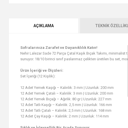
AÇIKLAMA
TEKNIK ÖZELLIK
Sofralarınıza Zarafet ve Dayanıklılık Katın!
Nehir Lalezar Sade 72 Parça Çatal Kaşık Bıçak Takımı, minimalist t
sunuyor. 18/10 birinci sınıf paslanmaz çelikten üretilen bu set, mo
Ürün İçeriği ve Ölçüleri:
Set İçeriği (12 Kişilik):
12 Adet Yemek Kaşığı – Kalınlık: 3 mm | Uzunluk: 200 mm
12 Adet Yemek Çatalı – Kalınlık: 3 mm | Uzunluk: 200 mm
12 Adet Yemek Bıçağı – Ağırlık: 80 gr | Uzunluk: 227 mm
12 Adet Tatlı Kaşığı – Kalınlık: 2,5 mm | Uzunluk: 166 mm
12 Adet Tatlı Çatalı – Kalınlık: 2,5 mm | Uzunluk: 168 mm
12 Adet Çay Kaşığı – Kalınlık: 2 mm | Uzunluk: 114 mm
Şıklık ve İşlevselliği Bir Arada Sunuyor