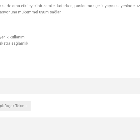
a sade ama etkileyici bir zarafet katarken, paslanmaz çelik yapısı sayesinde uzu
ekorasyonuna mükemmel uyum sağlar.
jyenik kullanım
ekstra sağlamlık
ık Bıçak Takımı