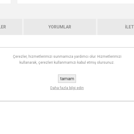
LER
YORUMLAR
İLET
asarımı ve yüksek kaliteli malzemesiyle sofralarınıza hem şıklık hem de fonksi
Çerezler, hizmetlerimizi sunmamıza yardımcı olur. Hizmetlerimizi
noblok üretim tekniği sayesinde ekstra dayanıklılık ve estetik görünüm sağlıyor
kullanarak, çerezleri kullanmamızı kabul etmiş olursunuz.
tamam
Daha fazla bilgi edin