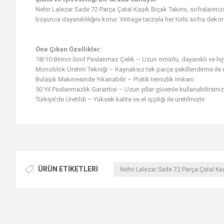
Nehir Lalezar Sade 72 Parça Çatal Kaşık Bıçak Takımı, sofralarınız
boyunca dayanıklılığını korur. Vintage tarzıyla her türlü sofra d
Öne Çıkan Özellikler:
18/10 Birinci Sınıf Paslanmaz Çelik – Uzun ömürlü, dayanıklı ve hi
Monoblok Üretim Tekniği – Kaynaksız tek parça şekillendirme ile 
Bulaşık Makinesinde Yıkanabilir – Pratik temizlik imkanı
50 Yıl Paslanmazlık Garantisi – Uzun yıllar güvenle kullanabilirsiniz
Türkiye’de Üretildi – Yüksek kalite ve el işçiliği ile üretilmiştir
ÜRÜN ETIKETLERI
Nehir Lalezar Sade 72 Parça Çatal Kaş