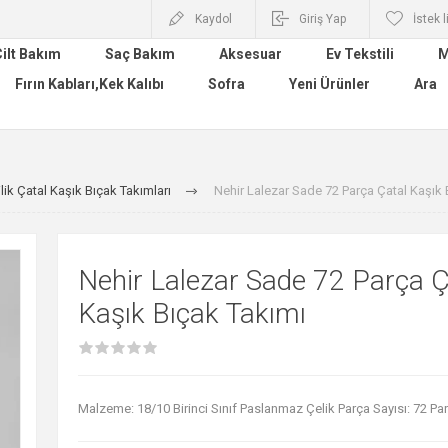
Kaydol
Giriş Yap
İstek l
ilt Bakım
Saç Bakım
Aksesuar
Ev Tekstili
M
Fırın Kabları,Kek Kalıbı
Sofra
Yeni Ürünler
Ara
ilik Çatal Kaşık Bıçak Takımları
Nehir Lalezar Sade 72 Parça Çatal Kaşık 
Nehir Lalezar Sade 72 Parça Ç
Kaşık Bıçak Takımı
Malzeme: 18/10 Birinci Sınıf Paslanmaz Çelik Parça Sayısı: 72 Pa