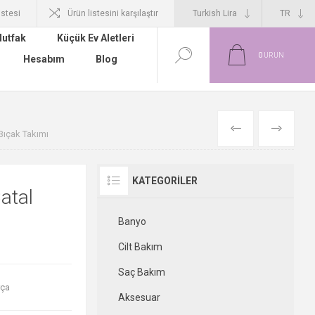
istesi
Ürün listesini karşılaştır
utfak
Küçük Ev Aletleri
0
ÜRÜN
Hesabım
Blog
ÖNCEKI
SONRAKI
Bıçak Takımı
KATEGORILER
atal
Banyo
Cilt Bakım
Saç Bakım
rça
Aksesuar