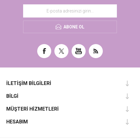
ABONE OL
İLETIŞIM BILGILERI
BILGI
MÜŞTERI HIZMETLERI
HESABIM