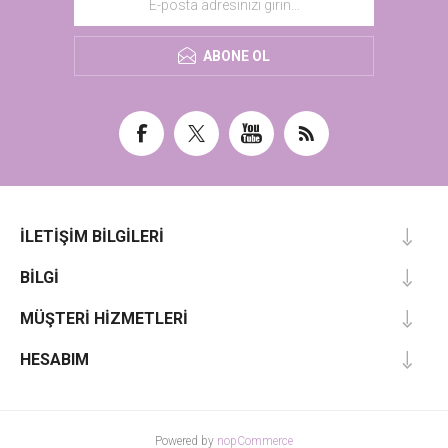
ABONE OL
İLETIŞIM BILGILERI
BILGI
MÜŞTERI HIZMETLERI
HESABIM
Powered by
nopCommerce