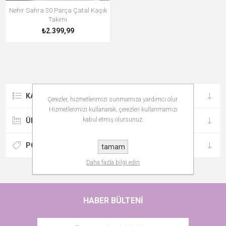
Nehir Sahra 30 Parça Çatal Kaşık
Takımı
₺2.399,99
KATEGORILER
Çerezler, hizmetlerimizi sunmamıza yardımcı olur.
Hizmetlerimizi kullanarak, çerezleri kullanmamızı
kabul etmiş olursunuz.
ÜRETICILER
POPÜLER ETIKETLER
tamam
Daha fazla bilgi edin
HABER BÜLTENI