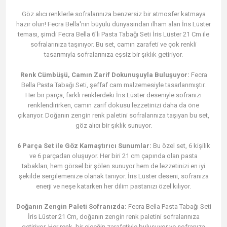
Göz alıcı renklerle sofralarınıza benzersiz bir atmosfer katmaya
hazır olun! Fecra Bella'nın büyülü dünyasından ilham alan İris Lüster
teması, şimdi Fecra Bella 6'lı Pasta Tabağı Seti İris Lüster 21 Cm ile
sofralarınıza taşınıyor. Bu set, camın zarafeti ve çok renkli
tasarımıyla sofralarınıza eşsiz bir şıklık getiriyor.
Renk Cümbüşü, Camın Zarif Dokunuşuyla Buluşuyor:
Fecra
Bella Pasta Tabağı Seti, şeffaf cam malzemesiyle tasarlanmıştır.
Her bir parça, farklı renklerdeki İris Lüster deseniyle sofranızı
renklendirirken, camın zarif dokusu lezzetinizi daha da öne
çıkarıyor. Doğanın zengin renk paletini sofralarınıza taşıyan bu set,
göz alıcı bir şıklık sunuyor.
6 Parça Set ile Göz Kamaştırıcı Sunumlar:
Bu özel set, 6 kişilik
ve 6 parçadan oluşuyor. Her biri 21 cm çapında olan pasta
tabakları, hem görsel bir şölen sunuyor hem de lezzetinizi en iyi
şekilde sergilemenize olanak tanıyor. İris Lüster deseni, sofranıza
enerji ve neşe katarken her dilim pastanızı özel kılıyor.
Doğanın Zengin Paleti Sofranızda:
Fecra Bella Pasta Tabağı Seti
İris Lüster 21 Cm, doğanın zengin renk paletini sofralarınıza
getiriyor. Her renk, bir çiçeğin zarafetiyle buluşuyor ve sofranıza