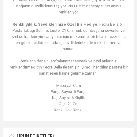
doğanın güzelliklerini taşıyor. İris Lüster deseniyle, her anınız
renkleniyor.
Renkli Şıklık, Sevdiklerinize Özel Bir Hediye:
Fecra Bella 6'lı
Pasta Tabağı Seti İris Lüster 21 Cm, renk cümbüşünü sevenler ve
özel sofra deneyimi arayanlar için mükemmel bir tercih. Lezzetinizi
en güzel şekilde sunarken, sevdiklerinize de renkli bir hediye
sunun.
Renklerin dansını sofralarınıza taşımak ve özel anlarınızı
renklendirmek için Fecra Bella ile tanışın! Şimdi, her dilim pastayı bir
sanat eseri haline getirme zamanı!
Materyal: Cam
Parça Sayısı: 6 Parça
Kişi Sayısı: 6 Kişilik
Ölçü 21 Cm
Renk: Çok Renkli
ÜRÜN ETIKETLERI