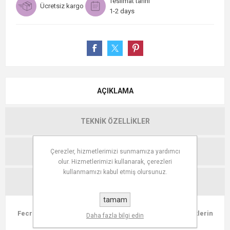
Teslimat tarihi
Ücretsiz kargo
1-2 days
AÇIKLAMA
TEKNIK ÖZELLIKLER
YORUMLAR
Çerezler, hizmetlerimizi sunmamıza yardımcı
olur. Hizmetlerimizi kullanarak, çerezleri
kullanmamızı kabul etmiş olursunuz.
İLETIŞIM
tamam
Fecra Bella 6'lı Pasta Tabağı Seti İris Lüster 21 Cm: Renklerin
Daha fazla bilgi edin
Dansı Sofranızda!