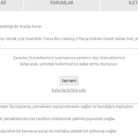
LER
YORUMLAR
İLET
ıklılığı Bir Arada Sunar
hip olmak çok önemlidir. Fecra Bio Casting 3 Parça Döküm Granit Sahan Seti, y
.
Çerezler, hizmetlerimizi sunmamıza yardımcı olur. Hizmetlerimizi
kullanarak, çerezleri kullanmamızı kabul etmiş olursunuz.
yutta sahan içerir. Farklı boyutlar, çeşitli yemekleri mükemmel şekilde hazırla
tamam
değerleri sunar ve minimum enerji kullanarak hızlı ısı transferi sağlar. Bu saye
Daha fazla bilgi edin
ıştır. Bu kaplama, yemeklerin yapışmamasını sağlar ve temizliği kolaylaştırır.
arak yemeklerinizin her tarafının mükemmel şekilde pişmesini sağlar.
da rahat bir kavrama sunar ve mutfakta estetik bir dokunuş sağlar.