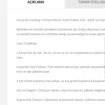
AÇIKLAMA
TEKNIK ÖZELLIK
Fecra Bio Casting 3 Parça Döküm Granit Sahan Seti - Şıklık ve Dayan
Mutfakta en lezzetli yemekleri hazırlamak için doğru ekipmana sa
ve estetik tasarımı ile mutfakta şıklığı ve işlevselliği bir araya getirir
Ürün Özellikleri:
3 Parça Set: Bu set, 18 cm, 20 cm ve 22 cm ölçülerinde üç farklı bo
tanır.
Dayanıklı Özel Döküm: Özel döküm teknolojisi, yüksek dayanıklılık 
hızlı ve eşit şekilde pişer.
3 Kat Granit Kaplama: Her sahan, üç kat granit kaplama ile kaplanm
Eşit Isı Dağılımı: Difüzyon tabanı, ısıyı homojen bir şekilde dağıt
Ergonomik Tasarım: Sahanların ergonomik sapları, kullanım sırasın