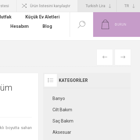
istesi
Ürün listesini karşılaştır
utfak
Küçük Ev Aletleri
0
ÜRÜN
Hesabım
Blog
ÖNCEKI
SONRAKI
KATEGORILER
küm
Banyo
Cilt Bakım
Saç Bakım
klı boyutta sahan
Aksesuar