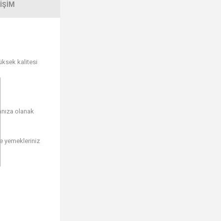
IŞIM
üksek kalitesi
manıza olanak
de yemekleriniz