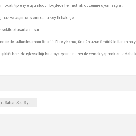
m ocak tipleriyle uyumludur, böylece her mutfak düzenine uyum sağlar.
z ve pişirme işlemi daha keyifli hale gelir.
şekilde tasarlanmıştır.
kinesinde kullanılmaması önerilir. Elde yıkama, ürünün uzun ömürlü kullanımına y
klığı hem de işlevselliği bir araya getirir. Bu set ile yemek yapmak artık daha 
it Sahan Seti Siyah