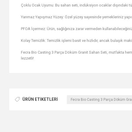
Çoklu Ocak Uyumu: Bu sahan seti, indüksiyon ocaklar dışındaki tü
Yanmaz Yapışmaz Yüzey: Özel yüzey sayesinde yemekleriniz yapışma
PFOA İçermez: Ürün, sağlığınıza zarar vermeden kullanabileceğiniz 
Kolay Temizlik: Temizlik işlemi basit ve hızlıdır, ancak bulaşık ma
Fecra Bio Casting 3 Parça Döküm Granit Sahan Seti, mutfakta hem şı
lezzetli!
ÜRÜN ETIKETLERI
Fecra Bio Casting 3 Parça Döküm Gran