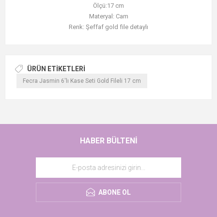
Ölçü:17 cm
Materyal: Cam
Renk: Şeffaf gold file detaylı
ÜRÜN ETIKETLERI
Fecra Jasmin 6'lı Kase Seti Gold Fileli 17 cm
HABER BÜLTENI
ABONE OL