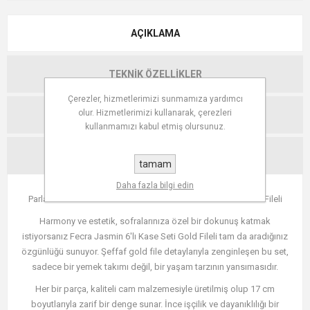
AÇIKLAMA
TEKNIK ÖZELLIKLER
Çerezler, hizmetlerimizi sunmamıza yardımcı
olur. Hizmetlerimizi kullanarak, çerezleri
YORUMLAR
kullanmamızı kabul etmiş olursunuz.
İLETIŞIM
tamam
Daha fazla bilgi edin
Parlak Zerafetin İncelikleri: Fecra Jasmin 6'lı Kase Seti Gold Fileli
Harmony ve estetik, sofralarınıza özel bir dokunuş katmak
istiyorsanız Fecra Jasmin 6'lı Kase Seti Gold Fileli tam da aradığınız
özgünlüğü sunuyor. Şeffaf gold file detaylarıyla zenginleşen bu set,
sadece bir yemek takımı değil, bir yaşam tarzının yansımasıdır.
Her bir parça, kaliteli cam malzemesiyle üretilmiş olup 17 cm
boyutlarıyla zarif bir denge sunar. İnce işçilik ve dayanıklılığı bir