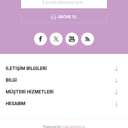
ABONE OL
İLETIŞIM BILGILERI
BILGI
MÜŞTERI HIZMETLERI
HESABIM
Powered by
nopCommerce