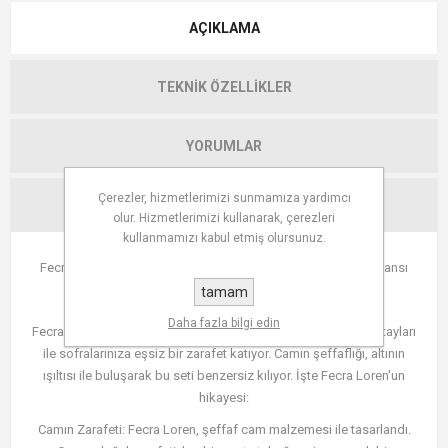
AÇIKLAMA
TEKNIK ÖZELLIKLER
YORUMLAR
Çerezler, hizmetlerimizi sunmamıza yardımcı
İLETIŞIM
olur. Hizmetlerimizi kullanarak, çerezleri
kullanmamızı kabul etmiş olursunuz.
Fecra Loren 6'lı Pasta Tabağı Seti: Şıklığın Adı Cam ve Altın Dansı
tamam
Estetik ve Zarafetin Buluşma Noktası
Daha fazla bilgi edin
Fecra Loren 6'lı Pasta Tabağı Seti, özel tasarımı ve altın file detayları
ile sofralarınıza eşsiz bir zarafet katıyor. Camın şeffaflığı, altının
ışıltısı ile buluşarak bu seti benzersiz kılıyor. İşte Fecra Loren'un
hikayesi:
Camın Zarafeti: Fecra Loren, şeffaf cam malzemesi ile tasarlandı.