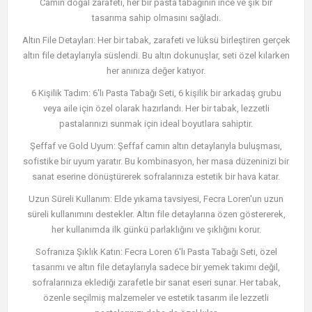
Camın doğal zarafeti, her bir pasta tabağının ince ve şık bir
tasarıma sahip olmasını sağladı.
Altın File Detayları: Her bir tabak, zarafeti ve lüksü birleştiren gerçek
altın file detaylarıyla süslendi. Bu altın dokunuşlar, seti özel kılarken
her anınıza değer katıyor.
6 Kişilik Tadım: 6'lı Pasta Tabağı Seti, 6 kişilik bir arkadaş grubu
veya aile için özel olarak hazırlandı. Her bir tabak, lezzetli
pastalarınızı sunmak için ideal boyutlara sahiptir.
Şeffaf ve Gold Uyum: Şeffaf camın altın detaylarıyla buluşması,
sofistike bir uyum yaratır. Bu kombinasyon, her masa düzeninizi bir
sanat eserine dönüştürerek sofralarınıza estetik bir hava katar.
Uzun Süreli Kullanım: Elde yıkama tavsiyesi, Fecra Loren'un uzun
süreli kullanımını destekler. Altın file detaylarına özen göstererek,
her kullanımda ilk günkü parlaklığını ve şıklığını korur.
Sofranıza Şıklık Katın: Fecra Loren 6'lı Pasta Tabağı Seti, özel
tasarımı ve altın file detaylarıyla sadece bir yemek takımı değil,
sofralarınıza eklediği zarafetle bir sanat eseri sunar. Her tabak,
özenle seçilmiş malzemeler ve estetik tasarım ile lezzetli