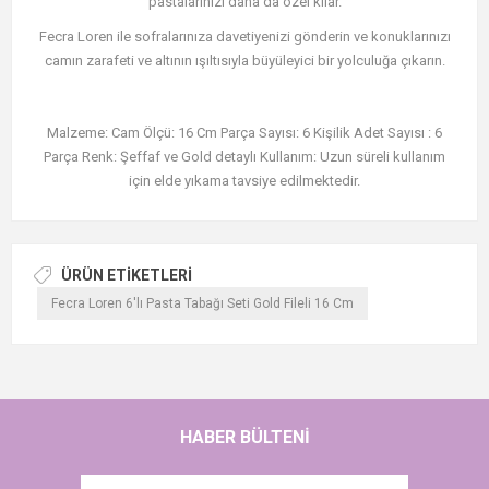
pastalarınızı daha da özel kılar.
Fecra Loren ile sofralarınıza davetiyenizi gönderin ve konuklarınızı
camın zarafeti ve altının ışıltısıyla büyüleyici bir yolculuğa çıkarın.
Malzeme: Cam Ölçü: 16 Cm Parça Sayısı: 6 Kişilik Adet Sayısı : 6
Parça Renk: Şeffaf ve Gold detaylı Kullanım: Uzun süreli kullanım
için elde yıkama tavsiye edilmektedir.
ÜRÜN ETIKETLERI
Fecra Loren 6'lı Pasta Tabağı Seti Gold Fileli 16 Cm
HABER BÜLTENI