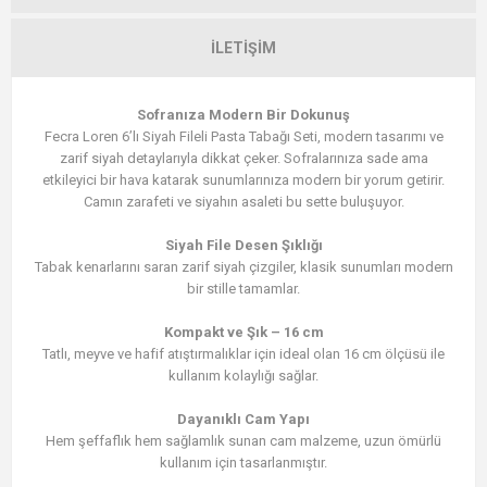
İLETIŞIM
Sofranıza Modern Bir Dokunuş
Fecra Loren 6’lı Siyah Fileli Pasta Tabağı Seti, modern tasarımı ve
zarif siyah detaylarıyla dikkat çeker. Sofralarınıza sade ama
etkileyici bir hava katarak sunumlarınıza modern bir yorum getirir.
Camın zarafeti ve siyahın asaleti bu sette buluşuyor.
Siyah File Desen Şıklığı
Tabak kenarlarını saran zarif siyah çizgiler, klasik sunumları modern
bir stille tamamlar.
Kompakt ve Şık – 16 cm
Tatlı, meyve ve hafif atıştırmalıklar için ideal olan 16 cm ölçüsü ile
kullanım kolaylığı sağlar.
Dayanıklı Cam Yapı
Hem şeffaflık hem sağlamlık sunan cam malzeme, uzun ömürlü
kullanım için tasarlanmıştır.