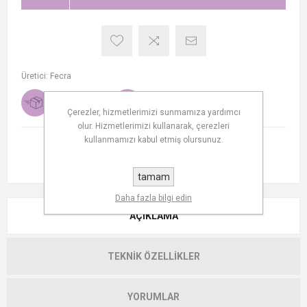
Üretici:
Fecra
Teslimat tarihi
Ücretsiz kargo
1-2 days
Çerezler, hizmetlerimizi sunmamıza yardımcı
olur. Hizmetlerimizi kullanarak, çerezleri
kullanmamızı kabul etmiş olursunuz.
tamam
Daha fazla bilgi edin
AÇIKLAMA
TEKNIK ÖZELLIKLER
YORUMLAR