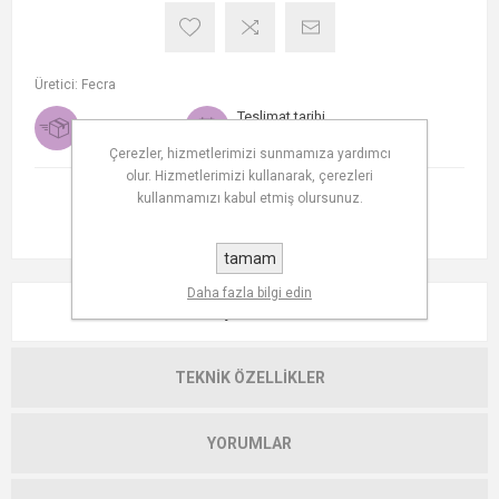
Üretici:
Fecra
Teslimat tarihi
Ücretsiz kargo
1-2 days
Çerezler, hizmetlerimizi sunmamıza yardımcı
olur. Hizmetlerimizi kullanarak, çerezleri
kullanmamızı kabul etmiş olursunuz.
tamam
Daha fazla bilgi edin
AÇIKLAMA
TEKNIK ÖZELLIKLER
YORUMLAR