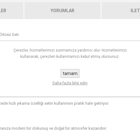
LER
YORUMLAR
İLET
Örtüsü Seti
doğallık ve şıklık katıyor.
Çerezler, hizmetlerimizi sunmamıza yardımcı olur. Hizmetlerimizi
kullanarak, çerezleri kullanmamızı kabul etmiş olursunuz.
üllü runner ve 6 adet 30x30 ölçülerinde peçete içerir. Pamuk-polyester karışı
tamam
Daha fazla bilgi edin
 hızlı yıkama özelliği setin kullanımını pratik hale getiriyor.
ranıza modern bir dokunuş ve doğal bir atmosfer kazandırır.