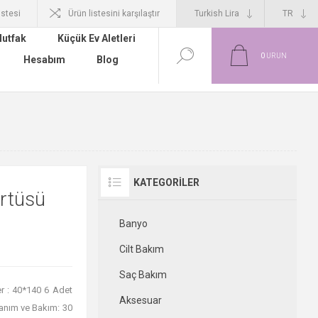
istesi
Ürün listesini karşılaştır
utfak
Küçük Ev Aletleri
0
ÜRÜN
Hesabım
Blog
KATEGORILER
rtüsü
Banyo
Cilt Bakım
Saç Bakım
er : 40*140 6 Adet
Aksesuar
anım ve Bakım: 30