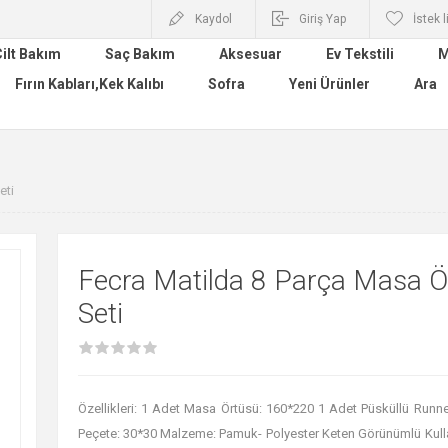
Kaydol
Giriş Yap
İstek l
ilt Bakım
Saç Bakım
Aksesuar
Ev Tekstili
M
Fırın Kabları,Kek Kalıbı
Sofra
Yeni Ürünler
Ara
eti
Fecra Matilda 8 Parça Masa Ö
Seti
Özellikleri: 1 Adet Masa Örtüsü: 160*220 1 Adet Püsküllü Runn
Peçete: 30*30 Malzeme: Pamuk- Polyester Keten Görünümlü Kull