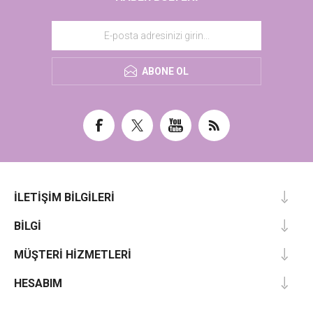
ABONE OL
İLETIŞIM BILGILERI
BILGI
MÜŞTERI HIZMETLERI
HESABIM