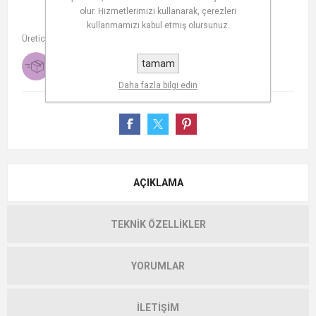
olur. Hizmetlerimizi kullanarak, çerezleri
kullanmamızı kabul etmiş olursunuz.
Üretici:
Güral Porselen
Teslimat tarihi
tamam
Ücretsiz kargo
1-2 days
Daha fazla bilgi edin
AÇIKLAMA
TEKNIK ÖZELLIKLER
YORUMLAR
İLETIŞIM