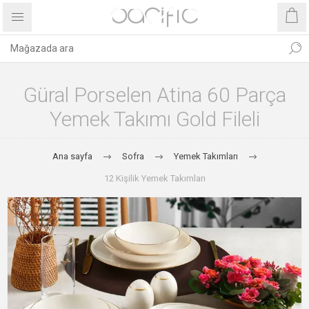
Güral Porselen Atina 60 Parça
Yemek Takımı Gold Fileli
Ana sayfa
Sofra
Yemek Takımları
12 Kişilik Yemek Takımları