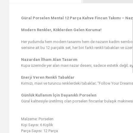
Güral Porselen Mental 12 Parça Kahve Fincan Takımı – Naz
Modern Renkler, Köklerden Gelen Koruma!
Her yudumda hem modern tasarımı hem de nazarın kadim sembolünü 
serisine ait bu 12 parçalık set, her biri farklı renkli tabakları ve üze
Nazardan İlham Alan Tasarım
Kupa üzerinde yer alan mavi nazar deseni, sadece estetik değil; 
Enerji Veren Renkli Tabaklar
Kırmızı, mavi ve turuncu renklerdeki tabaklar; “Follow Your Dream
Günlük Kullanım İçin Dayanıklı Porselen
Güral kalitesiyle üretilmiş olan porselen fincanlar bulaşık makines
Malzeme: Porselen
Kişi Sayısı: 6 Kişilik
Parça Sayısı: 12 Parça