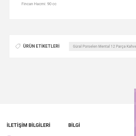
Fincan Hacmi: 90 cc
ÜRÜN ETIKETLERI
Güral Porselen Mental 12 Parça Kahv
İLETIŞIM BILGILERI
BILGI