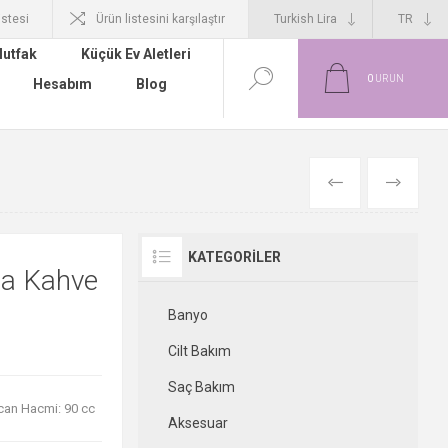
istesi
Ürün listesini karşılaştır
utfak
Küçük Ev Aletleri
0
ÜRÜN
Hesabım
Blog
ÖNCEKI
SONRAKI
KATEGORILER
ça Kahve
Banyo
Cilt Bakım
Saç Bakım
ncan Hacmi: 90 cc
Aksesuar