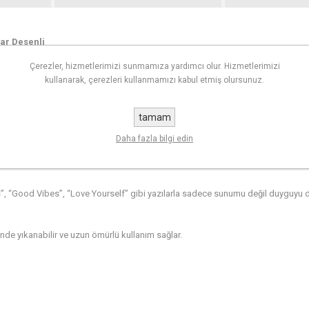
ar Desenli
Çerezler, hizmetlerimizi sunmamıza yardımcı olur. Hizmetlerimizi
kullanarak, çerezleri kullanmamızı kabul etmiş olursunuz.
taşıyan bu özel fincan takımı, kahve keyfinizi korumaya alıyor. Güral Porsel
rindeki pozitif mesajlarla günlük rutinleri pozitif enerjiyle süslüyor.
tamam
Daha fazla bilgi edin
aynı zamanda geçmişle bugünü buluşturan kültürel bir sembol.
s”, “Good Vibes”, “Love Yourself” gibi yazılarla sadece sunumu değil duyguyu d
inde yıkanabilir ve uzun ömürlü kullanım sağlar.