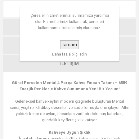
AÇIKLAMA
Çerezler, hizmetlerimizi sunmamıza yardımcı
olur. Hizmetlerimizi kullanarak, çerezleri
TEKNIK ÖZELLIKLER
kullanmamızı kabul etmiş olursunuz.
tamam
YORUMLAR
Daha fazla bilgi edin
İLETIŞIM
Güral Porselen Mental 4 Parça Kahve Fincan Takımı – 6559
Enerjik Renklerle Kahve Sunumuna Yeni Bir Yorum!
Geleneksel kahve keyfini modern çizgilerle buluşturan Mental
serisi, yeşil renkli dikey desenleri ve sade formuyla öne çıkıyor. Altın
yaldızlı kenar detayları, fincanlara zarif bir dokunuş katarken,
gündelik keyiflere şıklık katıyor.
Kahveye Uygun Şıklık
İdeal ebatları ve desenleriyle Türk kahvesi için özel olarak