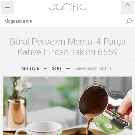
Güral Porselen Mental 4 Parça
Kahve Fincan Takımı 6559
Ana sayfa
Sofra
Kahve Fincan Takımları