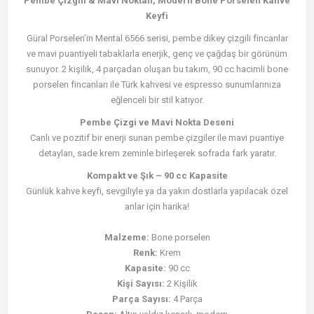
Pembe Çizgili & Mavi Noktalı, Modern Bone Porselen Kahve
Keyfi
Güral Porselen’in Mental 6566 serisi, pembe dikey çizgili fincanlar
ve mavi puantiyeli tabaklarla enerjik, genç ve çağdaş bir görünüm
sunuyor. 2 kişilik, 4 parçadan oluşan bu takım, 90 cc hacimli bone
porselen fincanları ile Türk kahvesi ve espresso sunumlarınıza
eğlenceli bir stil katıyor.
Pembe Çizgi ve Mavi Nokta Deseni
Canlı ve pozitif bir enerji sunan pembe çizgiler ile mavi puantiye
detayları, sade krem zeminle birleşerek sofrada fark yaratır.
Kompakt ve Şık – 90 cc Kapasite
Günlük kahve keyfi, sevgiliyle ya da yakın dostlarla yapılacak özel
anlar için harika!
Malzeme:
Bone porselen
Renk:
Krem
Kapasite:
90 cc
Kişi Sayısı:
2 Kişilik
Parça Sayısı:
4 Parça