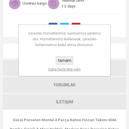
Teslimat tarihi
Ücretsiz kargo
1-2 days
Çerezler, hizmetlerimizi sunmamıza yardımcı
olur. Hizmetlerimizi kullanarak, çerezleri
kullanmamızı kabul etmiş olursunuz.
AÇIKLAMA
tamam
TEKNIK ÖZELLIKLER
Daha fazla bilgi edin
YORUMLAR
İLETIŞIM
Güral Porselen Mental 4 Parça Kahve Fincan Takımı 6566