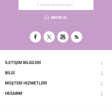
ABONE OL
İLETIŞIM BILGILERI
BILGI
MÜŞTERI HIZMETLERI
HESABIM