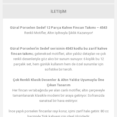
İLETIŞIM
Güral Porselen Sedef 12 Parça Kahve Fincan Takımı – 4543
Renkli Motifler, Altın Işıltısıyla Şıklık Kazanıyor!
Güral Porselen’in Sedef serisinin 4543 kodlu bu zarif kahve
fincan takımı;
geleneksel motifleri, altın yaldız detayları ve çok
renkli desenleriyle göz alıcı bir sunum sunuyor. 6 kişilik bu 12
parçalık set, hem günlük kullanım hem de özel sunumlar için
sofistike bir tercih.
Çok Renkli Klasik Desenler & Altın Yaldız Uyumuyla Öne
Çıkan Tasarım
Her fincan ve tabağında yer alan canlı motifler, altın çerçeveyle
tamamlanarak klasikle moderni bir araya getiriyor. Sofranızda
sanatsal bir hava estiriyor.
İnce yapılı porselen fincanlar ısıyı korur, içimi zarif hale getirir. 80 cc
hacmiyle Türk kahvesi için ideal ölçüdedir.