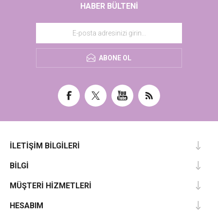
HABER BÜLTENI
ABONE OL
İLETIŞIM BILGILERI
BILGI
MÜŞTERI HIZMETLERI
HESABIM