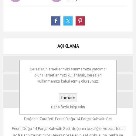
AÇIKLAMA
TEKNIK ÖZELLIKLER
Çerezler, hizmetlerimizi sunmamıza yardımcı
olur. Hizmetlerimizi kullanarak, çerezleri
kullanmamızı kabul etmiş olursunuz.
YORUMLAR
tamam
İLETIŞIM
Daha fazla bilgi edin
Doğanın Zarafeti: Fecra Doğa 14 Parça Kahvaltı Set
Fecra Doğa 14 Parça Kahvaltı Seti, doğanın tazeliğini ve zarafetini
sofralarınıza getiriyor. Beyaz porselenin saf dokusuna, renkli ve