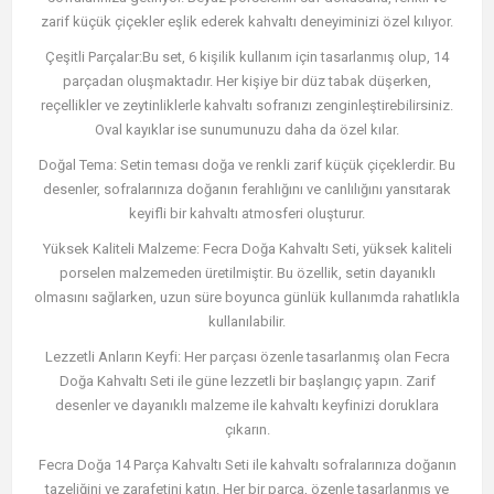
zarif küçük çiçekler eşlik ederek kahvaltı deneyiminizi özel kılıyor.
Çeşitli Parçalar:Bu set, 6 kişilik kullanım için tasarlanmış olup, 14
parçadan oluşmaktadır. Her kişiye bir düz tabak düşerken,
reçellikler ve zeytinliklerle kahvaltı sofranızı zenginleştirebilirsiniz.
Oval kayıklar ise sunumunuzu daha da özel kılar.
Doğal Tema: Setin teması doğa ve renkli zarif küçük çiçeklerdir. Bu
desenler, sofralarınıza doğanın ferahlığını ve canlılığını yansıtarak
keyifli bir kahvaltı atmosferi oluşturur.
Yüksek Kaliteli Malzeme: Fecra Doğa Kahvaltı Seti, yüksek kaliteli
porselen malzemeden üretilmiştir. Bu özellik, setin dayanıklı
olmasını sağlarken, uzun süre boyunca günlük kullanımda rahatlıkla
kullanılabilir.
Lezzetli Anların Keyfi: Her parçası özenle tasarlanmış olan Fecra
Doğa Kahvaltı Seti ile güne lezzetli bir başlangıç yapın. Zarif
desenler ve dayanıklı malzeme ile kahvaltı keyfinizi doruklara
çıkarın.
Fecra Doğa 14 Parça Kahvaltı Seti ile kahvaltı sofralarınıza doğanın
tazeliğini ve zarafetini katın. Her bir parça, özenle tasarlanmış ve