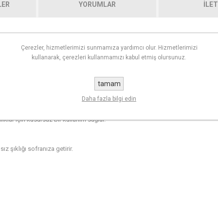
LER
YORUMLAR
İLET
Çerezler, hizmetlerimizi sunmamıza yardımcı olur. Hizmetlerimizi
ahtarı. Özgün cam işçiliği ve natürel tonlar sayesinde hem klasik hem modern s
kullanarak, çerezleri kullanmamızı kabul etmiş olursunuz.
tamam
arak sofranıza parlak ve şık bir görünüm kazandırır.
Daha fazla bilgi edin
ıklar için kusursuz bir kullanım sağlar.
z şıklığı sofranıza getirir.