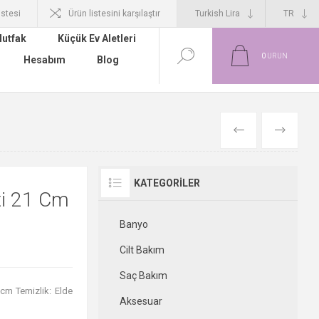
istesi
Ürün listesini karşılaştır
utfak
Küçük Ev Aletleri
0
ÜRÜN
Hesabım
Blog
ÖNCEKI
SONRAKI
KATEGORILER
ti 21 Cm
Banyo
Cilt Bakım
Saç Bakım
 cm Temizlik: Elde
Aksesuar