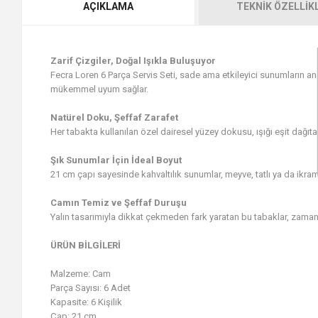
AÇIKLAMA
TEKNIK ÖZELLIK
Zarif Çizgiler, Doğal Işıkla Buluşuyor
Fecra Loren 6 Parça Servis Seti, sade ama etkileyici sunumların an
mükemmel uyum sağlar.
Natürel Doku, Şeffaf Zarafet
Her tabakta kullanılan özel dairesel yüzey dokusu, ışığı eşit dağıt
Şık Sunumlar İçin İdeal Boyut
21 cm çapı sayesinde kahvaltılık sunumlar, meyve, tatlı ya da ikraml
Camın Temiz ve Şeffaf Duruşu
Yalın tasarımıyla dikkat çekmeden fark yaratan bu tabaklar, zamansı
ÜRÜN BİLGİLERİ
Malzeme: Cam
Parça Sayısı: 6 Adet
Kapasite: 6 Kişilik
Çap: 21 cm