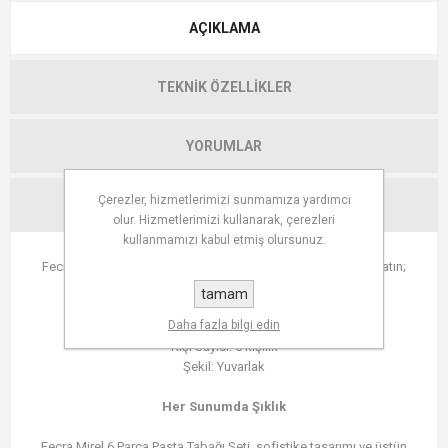
AÇIKLAMA
TEKNIK ÖZELLIKLER
YORUMLAR
Çerezler, hizmetlerimizi sunmamıza yardımcı
İLETIŞIM
olur. Hizmetlerimizi kullanarak, çerezleri
kullanmamızı kabul etmiş olursunuz.
Fecra Mirel 6 Parça Pasta Tabağı Seti ile Sofranıza Zarafet Katın;
tamam
Ölçü: 22 cm çapında tabaklar
Daha fazla bilgi edin
Parça Sayısı: 6 adet
Kişi Sayısı: 6 kişilik
Şekil: Yuvarlak
Her Sunumda Şıklık
Fecra Mirel 6 Parça Pasta Tabağı Seti, sofistike tasarımı ve üstün