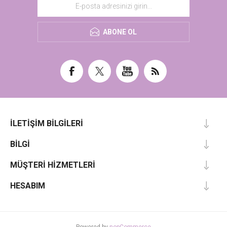
ABONE OL
İLETIŞIM BILGILERI
BILGI
MÜŞTERI HIZMETLERI
HESABIM