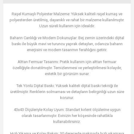
Raşel Kumaşlı Polyester Malzeme: Yüksek kaliteli raşel kumaş ve
polyesterden üretilmiş, dayanıklı ve rahat bir malzeme kullanılmıştır.
Uzun süreli kullanım için idealdir.
Baharın Canlılığı ve Modern Dokunuşlar: Bej zemin üzerindeki dijital
baskı ile büyük mavi ve turuncu yaprak detayları, odanıza baharın
enerjisini ve modern tasarımın ferahlığını getirir.
Alttan Fermuar Tasarımı: Pratik kullanım için alttan fermuar
özelliğiyle donatılmıştır. Temizlenmesi ve yerleştirilmesi kolaydır,
estetik bir görünüm sunar.
Tek Yönlü Dijital Baskı: Yüksek kaliteli dijital baskı tekniği ile
üretilmiştir. Renklerin solmaması ve detayların belirginliği uzun süre
korunur.
43x43 Ölçüleriyle Kolay Uyum: Standart kırlent ölçülerine uygun
olarak tasarlanmıştır. Evinizin her köşesinde rahatlıkla
kullanabilirsiniz.
Hızlı Yıkama ve Kolay Bakım: 30 derecede makinada hızlı yıkamaya