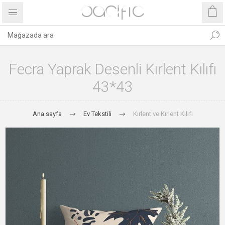
Fecra Yaprak Desenli Kırlent Kılıfı
43*43
Ana sayfa
Ev Tekstili
Kırlent ve Kırlent Kılıfı