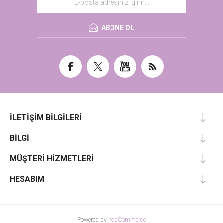
ABONE OL
İLETIŞIM BILGILERI
BILGI
MÜŞTERI HIZMETLERI
HESABIM
Powered by
nopCommerce