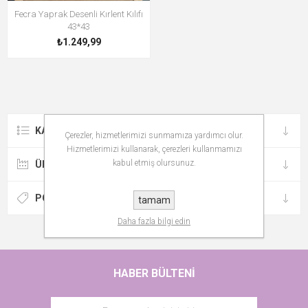
Fecra Yaprak Desenli Kırlent Kılıfı
43*43
₺1.249,99
KATEGORILER
Çerezler, hizmetlerimizi sunmamıza yardımcı olur.
Hizmetlerimizi kullanarak, çerezleri kullanmamızı
kabul etmiş olursunuz.
ÜRETICILER
POPÜLER ETIKETLER
tamam
Daha fazla bilgi edin
HABER BÜLTENI