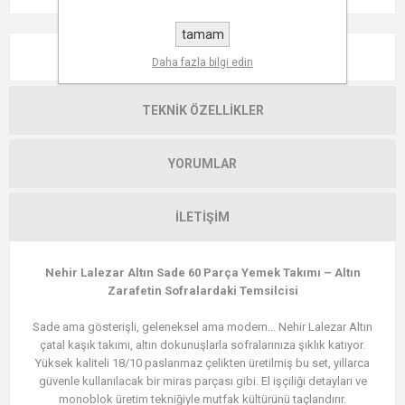
tamam
AÇIKLAMA
Daha fazla bilgi edin
TEKNIK ÖZELLIKLER
YORUMLAR
İLETIŞIM
Nehir Lalezar Altın Sade 60 Parça Yemek Takımı – Altın
Zarafetin Sofralardaki Temsilcisi
Sade ama gösterişli, geleneksel ama modern... Nehir Lalezar Altın
çatal kaşık takımı, altın dokunuşlarla sofralarınıza şıklık katıyor.
Yüksek kaliteli 18/10 paslanmaz çelikten üretilmiş bu set, yıllarca
güvenle kullanılacak bir miras parçası gibi. El işçiliği detayları ve
monoblok üretim tekniğiyle mutfak kültürünü taçlandırır.