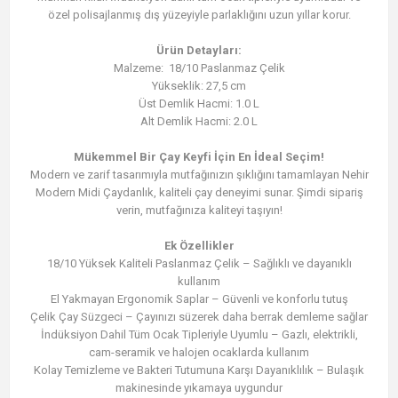
özel polisajlanmış dış yüzeyiyle parlaklığını uzun yıllar korur.
Ürün Detayları:
Malzeme: 18/10 Paslanmaz Çelik
Yükseklik: 27,5 cm
Üst Demlik Hacmi: 1.0 L
Alt Demlik Hacmi: 2.0 L
Mükemmel Bir Çay Keyfi İçin En İdeal Seçim!
Modern ve zarif tasarımıyla mutfağınızın şıklığını tamamlayan Nehir
Modern Midi Çaydanlık, kaliteli çay deneyimi sunar. Şimdi sipariş
verin, mutfağınıza kaliteyi taşıyın!
Ek Özellikler
18/10 Yüksek Kaliteli Paslanmaz Çelik – Sağlıklı ve dayanıklı
kullanım
El Yakmayan Ergonomik Saplar – Güvenli ve konforlu tutuş
Çelik Çay Süzgeci – Çayınızı süzerek daha berrak demleme sağlar
İndüksiyon Dahil Tüm Ocak Tipleriyle Uyumlu – Gazlı, elektrikli,
cam-seramik ve halojen ocaklarda kullanım
Kolay Temizleme ve Bakteri Tutumuna Karşı Dayanıklılık – Bulaşık
makinesinde yıkamaya uygundur