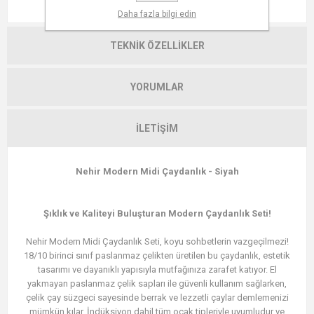
AÇIKLAMA
Daha fazla bilgi edin
TEKNIK ÖZELLIKLER
YORUMLAR
İLETIŞIM
Nehir Modern Midi Çaydanlık - Siyah
Şıklık ve Kaliteyi Buluşturan Modern Çaydanlık Seti!
Nehir Modern Midi Çaydanlık Seti, koyu sohbetlerin vazgeçilmezi!
18/10 birinci sınıf paslanmaz çelikten üretilen bu çaydanlık, estetik
tasarımı ve dayanıklı yapısıyla mutfağınıza zarafet katıyor. El
yakmayan paslanmaz çelik sapları ile güvenli kullanım sağlarken,
çelik çay süzgeci sayesinde berrak ve lezzetli çaylar demlemenizi
mümkün kılar. İndüksiyon dahil tüm ocak tipleriyle uyumludur ve