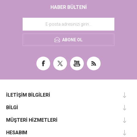
HABER BÜLTENI
ABONE OL
İLETIŞIM BILGILERI
BILGI
MÜŞTERI HIZMETLERI
HESABIM