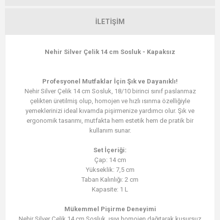
İLETIŞIM
Nehir Silver Çelik 14 cm Sosluk - Kapaksız
Profesyonel Mutfaklar İçin Şık ve Dayanıklı!
Nehir Silver Çelik 14 cm Sosluk, 18/10 birinci sınıf paslanmaz
çelikten üretilmiş olup, homojen ve hızlı ısınma özelliğiyle
yemeklerinizi ideal kıvamda pişirmenize yardımcı olur. Şık ve
ergonomik tasarımı, mutfakta hem estetik hem de pratik bir
kullanım sunar.
Set İçeriği:
Çap: 14 cm
Yükseklik: 7,5 cm
Taban Kalınlığı: 2 cm
Kapasite: 1 L
Mükemmel Pişirme Deneyimi
Nehir Silver Çelik 14 cm Sosluk, ısıyı homojen dağıtarak kusursuz