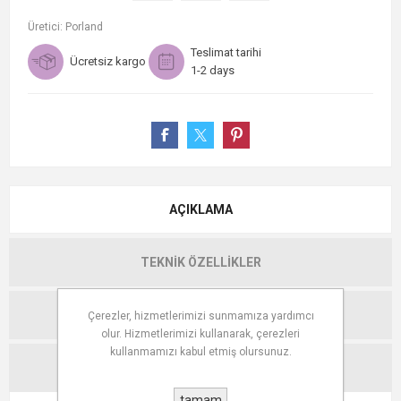
Üretici:
Porland
Teslimat tarihi
Ücretsiz kargo
1-2 days
AÇIKLAMA
TEKNIK ÖZELLIKLER
YORUMLAR
Çerezler, hizmetlerimizi sunmamıza yardımcı
olur. Hizmetlerimizi kullanarak, çerezleri
kullanmamızı kabul etmiş olursunuz.
İLETIŞIM
tamam