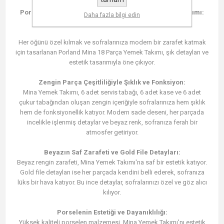
Porland Mina 18 Parça Beyaz ve Gold Fileli Yemek Takımı:
Daha fazla bilgi edin
Modern Zarafetin İnceliği
Her öğünü özel kılmak ve sofralarınıza modern bir zarafet katmak
için tasarlanan Porland Mina 18 Parça Yemek Takımı, şık detayları ve
estetik tasarımıyla öne çıkıyor.
Zengin Parça Çeşitliliğiyle Şıklık ve Fonksiyon:
Mina Yemek Takımı, 6 adet servis tabağı, 6 adet kase ve 6 adet
çukur tabağından oluşan zengin içeriğiyle sofralarınıza hem şıklık
hem de fonksiyonellik katıyor. Modern sade deseni, her parçada
incelikle işlenmiş detaylar ve beyaz renk, sofranıza ferah bir
atmosfer getiriyor.
Beyazın Saf Zarafeti ve Gold File Detayları:
Beyaz rengin zarafeti, Mina Yemek Takımı'na saf bir estetik katıyor.
Gold file detayları ise her parçada kendini belli ederek, sofranıza
lüks bir hava katıyor. Bu ince detaylar, sofralarınızı özel ve göz alıcı
kılıyor.
Porselenin Estetiği ve Dayanıklılığı:
Yüksek kaliteli porselen malzemesi, Mina Yemek Takımı'nı estetik