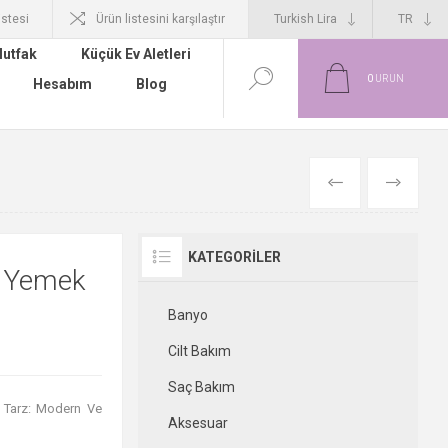
istesi
Ürün listesini karşılaştır
utfak
Küçük Ev Aletleri
0
ÜRÜN
Hesabım
Blog
ÖNCEKI
SONRAKI
KATEGORILER
a Yemek
Banyo
Cilt Bakım
Saç Bakım
ça Tarz: Modern Ve
Aksesuar