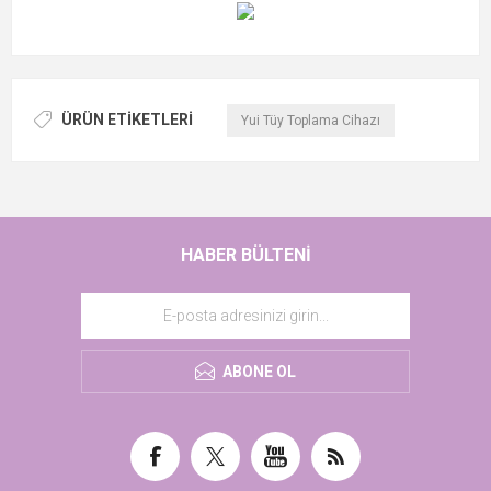
ÜRÜN ETIKETLERI
Yui Tüy Toplama Cihazı
HABER BÜLTENI
ABONE OL