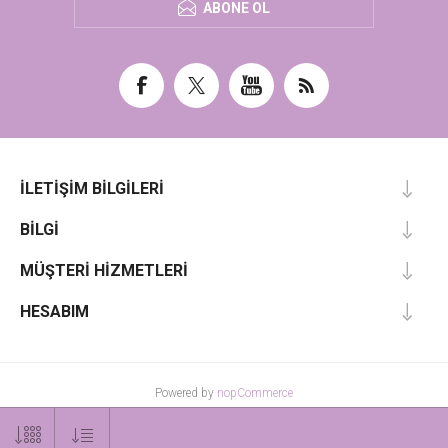
ABONE OL
İLETIŞIM BILGILERI
BILGI
MÜŞTERI HIZMETLERI
HESABIM
Powered by
nopCommerce
Designed by
Nop-Templates.com
Telif hakkı © 2026 mormarka. Tüm hakları saklıdır.