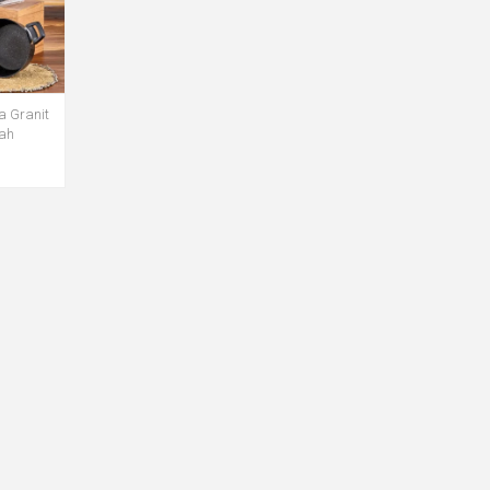
a Granit
yah