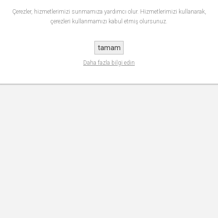
Çerezler, hizmetlerimizi sunmamıza yardımcı olur. Hizmetlerimizi kullanarak,
çerezleri kullanmamızı kabul etmiş olursunuz.
tamam
Daha fazla bilgi edin