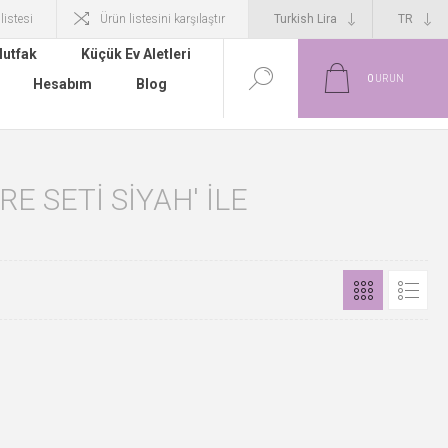
 listesi
Ürün listesini karşılaştır
utfak
Küçük Ev Aletleri
0
ÜRÜN
Hesabım
Blog
 SETI SIYAH' ILE