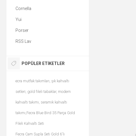
Cornella
Yui
Porser
RSS Lav
POPÜLER ETIKETLER
ecra mutfak takımları, şık kahvaltı
setleri, gold fileli tabaklar, modern
kahvaltı takımı, seramik kahvaltı
takımı,Fecra Blue Bird 35 Parça Gold
Fileli Kahvaltı Seti
Fecra Cam Supla Seti Gold 6'lı