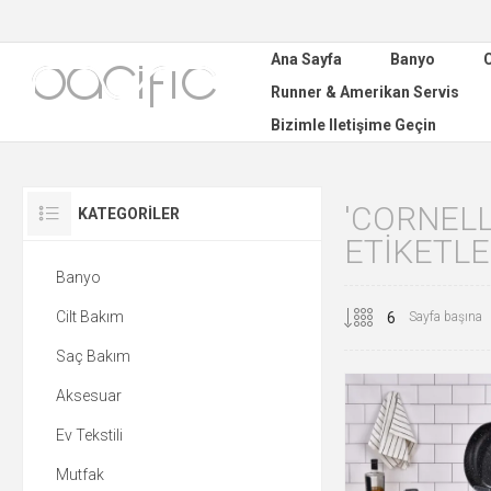
Ana Sayfa
Banyo
C
Runner & Amerikan Servis
Bizimle Iletişime Geçin
'CORNELL
KATEGORILER
ETIKETL
Banyo
Cilt Bakım
Sayfa başına
Saç Bakım
Aksesuar
Ev Tekstili
Mutfak