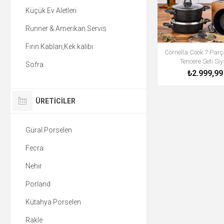
Küçük Ev Aletleri
Runner & Amerikan Servis
Fırın Kabları,Kek kalıbı
Cornella Cook 7 Parç
Tencere Seti Si
Sofra
₺2.999,99
ÜRETICILER
Güral Porselen
Fecra
Nehir
Porland
Kütahya Porselen
Rakle