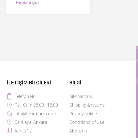
Hepsini gör
İLETIŞIM BILGILERI
BILGI
Telefon No
Site haritası
Pzt--Cum 08:00 - 18:00
Shipping & returns
info@mormarka.com
Privacy notice
Çankaya, Ankara
Conditions of Use
Adres 12
About us