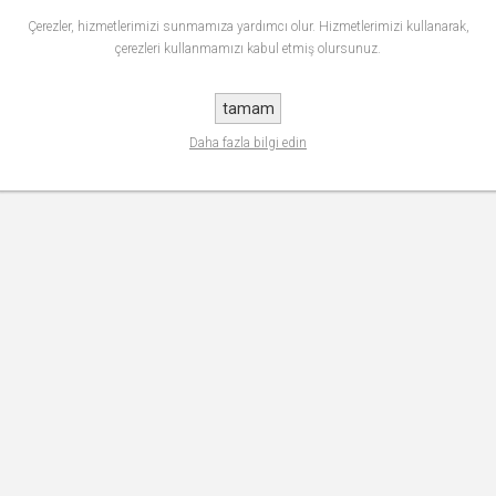
Çerezler, hizmetlerimizi sunmamıza yardımcı olur. Hizmetlerimizi kullanarak,
çerezleri kullanmamızı kabul etmiş olursunuz.
tamam
Daha fazla bilgi edin