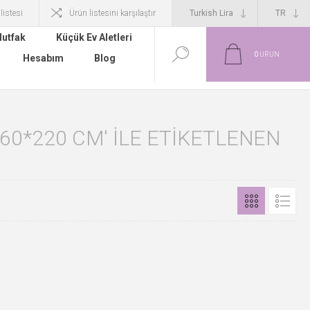
 listesi
Ürün listesini karşılaştır
utfak
Küçük Ev Aletleri
0
ÜRÜN
Hesabım
Blog
60*220 CM' ILE ETIKETLENEN