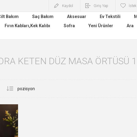
Kaydol
Giriş Yap
İstek
ilt Bakım
Saç Bakım
Aksesuar
Ev Tekstili
M
Fırın Kabları,Kek Kalıbı
Sofra
Yeni Ürünler
Ara
ORA KETEN DÜZ MASA ÖRTÜSÜ 1