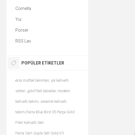
Cornella
Yui
Porser
RSS Lav
POPÜLER ETIKETLER
ecra mutfak takımları, şık kahvaltı
setleri, gold fileli tabaklar, modern
kahvaltı takımı, seramik kahvaltı
takımı,Fecra Blue Bird 35 Parça Gold
Fileli Kahvaltı Seti
Fecra Cam Supla Seti Gold 6'lı