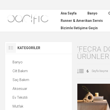
Ana Sayfa
Banyo
C
Runner & Amerikan Servis
Bizimle Iletişime Geçin
'FECRA D
KATEGORILER
ÜRÜNLER
Banyo
Cilt Bakım
Sayfa başına
Saç Bakım
Aksesuar
Ev Tekstili
Mutfak