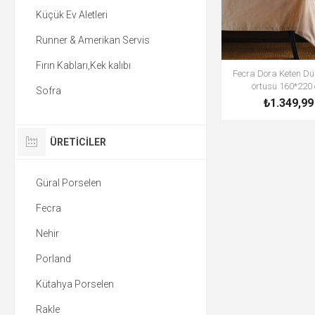
Küçük Ev Aletleri
Runner & Amerikan Servis
Fırın Kabları,Kek kalıbı
Fecra Dora Keten D
örtüsü 160*220
Sofra
₺1.349,99
ÜRETICILER
Güral Porselen
Fecra
Nehir
Porland
Kütahya Porselen
Rakle