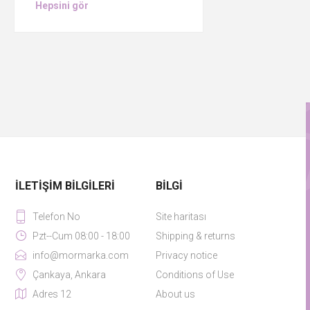
Hepsini gör
İLETIŞIM BILGILERI
BILGI
Telefon No
Site haritası
Pzt--Cum 08:00 - 18:00
Shipping & returns
info@mormarka.com
Privacy notice
Çankaya, Ankara
Conditions of Use
Adres 12
About us