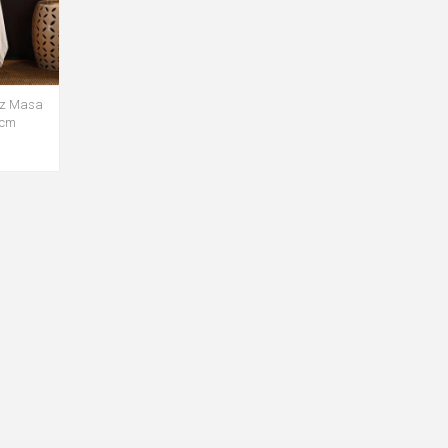
üz Masa
 cm