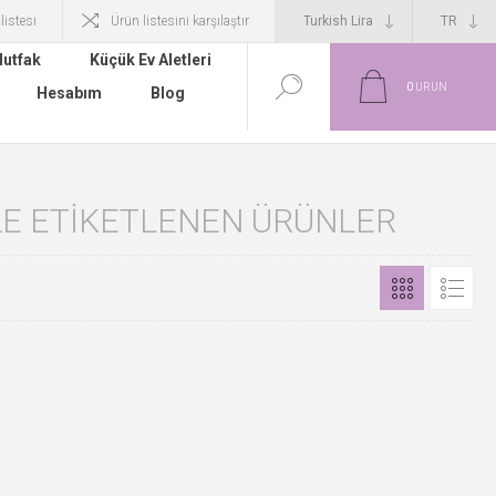
 listesi
Ürün listesini karşılaştır
utfak
Küçük Ev Aletleri
0
ÜRÜN
Hesabım
Blog
 ILE ETIKETLENEN ÜRÜNLER