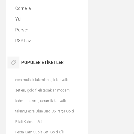
Cornella
Yui
Porser
RSS Lav
POPÜLER ETIKETLER
ecra mutfak takımları, şık kahvaltı
setleri, gold fileli tabaklar, modern
kahvaltı takımı, seramik kahvaltı
takımı,Fecra Blue Bird 35 Parça Gold
Fileli Kahvaltı Seti
Fecra Cam Supla Seti Gold 6'lı