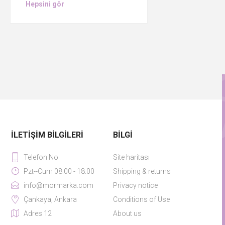
Hepsini gör
İLETIŞIM BILGILERI
BILGI
Telefon No
Site haritası
Pzt--Cum 08:00 - 18:00
Shipping & returns
info@mormarka.com
Privacy notice
Çankaya, Ankara
Conditions of Use
Adres 12
About us