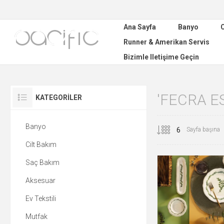
Ana Sayfa
Banyo
C
Runner & Amerikan Servis
Bizimle Iletişime Geçin
'FECRA E
KATEGORILER
Banyo
Sayfa başına
Cilt Bakım
Saç Bakım
Aksesuar
Ev Tekstili
Mutfak