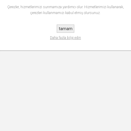
Çerezler, hizmetlerimizi sunmamıza yardımcı olur. Hizmetlerimizi kullanarak,
çerezleri kullanmamızı kabul etmiş olursunuz.
tamam
Daha fazla bilgi edin