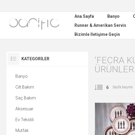
Ana Sayfa
Banyo
C
Runner & Amerikan Servis
Bizimle Iletişime Geçin
'FECRA K
KATEGORILER
ÜRÜNLER
Banyo
Cilt Bakım
Sayfa başına
Saç Bakım
Aksesuar
Ev Tekstili
Mutfak