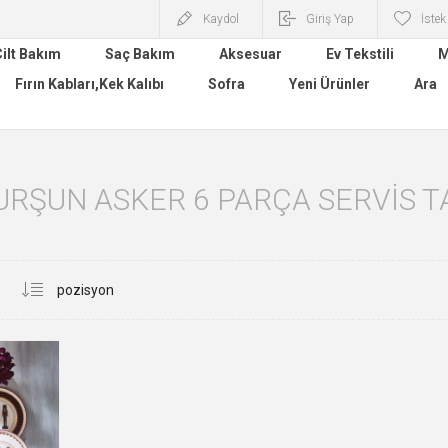
Kaydol
Giriş Yap
İstek
ilt Bakım
Saç Bakım
Aksesuar
Ev Tekstili
M
Fırın Kabları,Kek Kalıbı
Sofra
Yeni Ürünler
Ara
URŞUN ASKER 6 PARÇA SERVIS TA