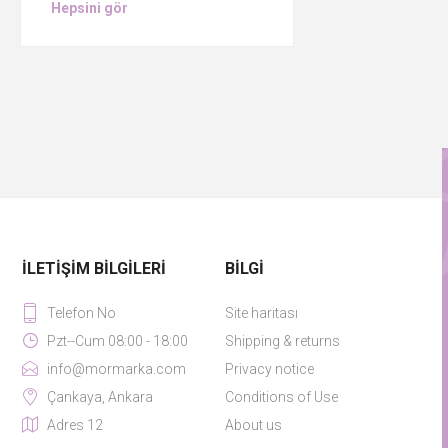
Hepsini gör
İLETIŞIM BILGILERI
BILGI
Telefon No
Site haritası
Pzt--Cum 08:00 - 18:00
Shipping & returns
info@mormarka.com
Privacy notice
Çankaya, Ankara
Conditions of Use
Adres 12
About us