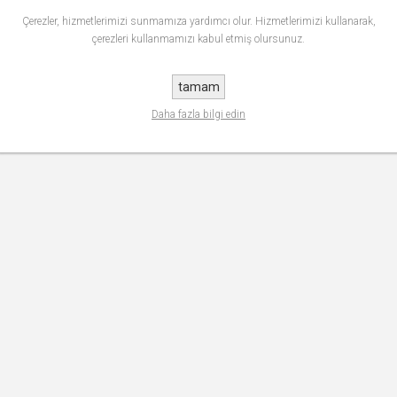
Çerezler, hizmetlerimizi sunmamıza yardımcı olur. Hizmetlerimizi kullanarak,
çerezleri kullanmamızı kabul etmiş olursunuz.
tamam
Daha fazla bilgi edin