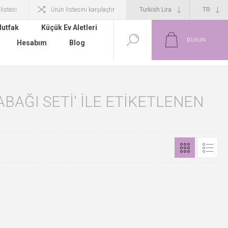
 listesi
Ürün listesini karşılaştır
utfak
Küçük Ev Aletleri
0
ÜRÜN
Hesabım
Blog
BAĞI SETI' ILE ETIKETLENEN