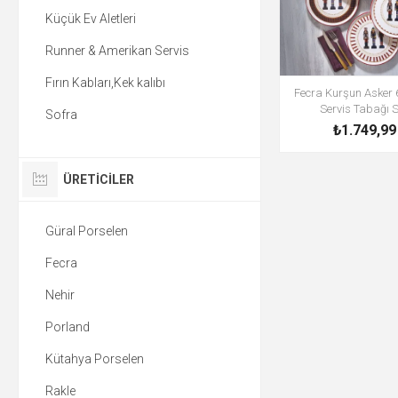
Küçük Ev Aletleri
Runner & Amerikan Servis
Fırın Kabları,Kek kalıbı
Fecra Kurşun Asker 
Servis Tabağı S
Sofra
₺1.749,99
ÜRETICILER
Güral Porselen
Fecra
Nehir
Porland
Kütahya Porselen
Rakle