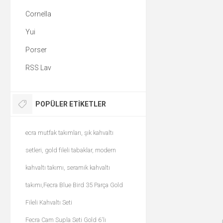
Cornella
Yui
Porser
RSS Lav
POPÜLER ETIKETLER
ecra mutfak takımları, şık kahvaltı
setleri, gold fileli tabaklar, modern
kahvaltı takımı, seramik kahvaltı
takımı,Fecra Blue Bird 35 Parça Gold
Fileli Kahvaltı Seti
Fecra Cam Supla Seti Gold 6'lı