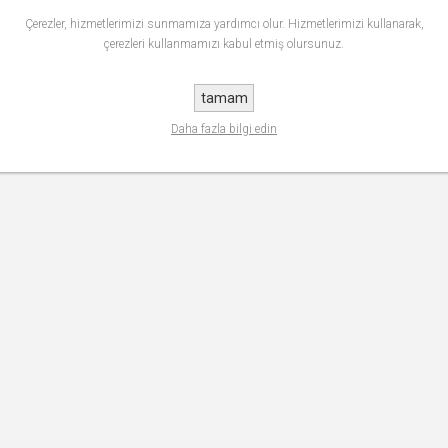
Çerezler, hizmetlerimizi sunmamıza yardımcı olur. Hizmetlerimizi kullanarak,
çerezleri kullanmamızı kabul etmiş olursunuz.
tamam
Daha fazla bilgi edin