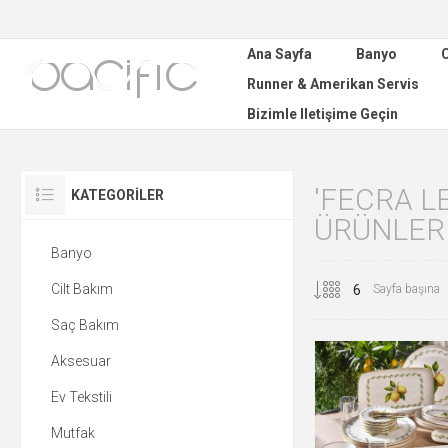
Ana Sayfa
Banyo
C
Runner & Amerikan Servis
Bizimle Iletişime Geçin
'FECRA L
KATEGORILER
ÜRÜNLER
Banyo
Cilt Bakım
Sayfa başına
Saç Bakım
Aksesuar
Ev Tekstili
Mutfak