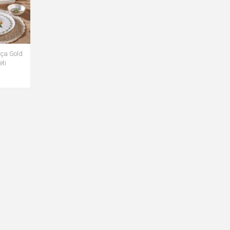
rça Gold
eti