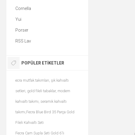
Cornella
Yui
Porser
RSS Lav
POPÜLER ETIKETLER
ecra mutfak takımları, şık kahvaltı
setleri, gold fileli tabaklar, modern
kahvaltı takımı, seramik kahvaltı
takımı,Fecra Blue Bird 35 Parça Gold
Fileli Kahvaltı Seti
Fecra Cam Supla Seti Gold 6'lı