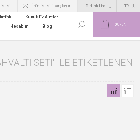
 listesi
Ürün listesini karşılaştır
utfak
Küçük Ev Aletleri
0
ÜRÜN
Hesabım
Blog
HVALTI SETI' ILE ETIKETLENEN