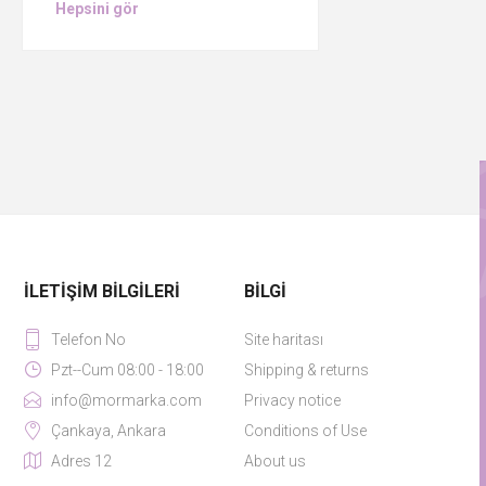
Hepsini gör
İLETIŞIM BILGILERI
BILGI
Telefon No
Site haritası
Pzt--Cum 08:00 - 18:00
Shipping & returns
info@mormarka.com
Privacy notice
Çankaya, Ankara
Conditions of Use
Adres 12
About us