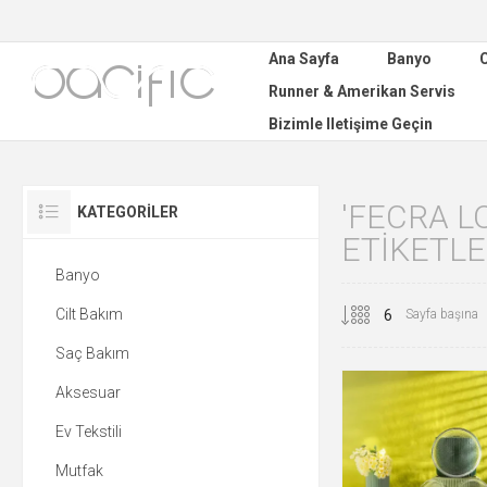
Ana Sayfa
Banyo
C
Runner & Amerikan Servis
Bizimle Iletişime Geçin
'FECRA L
KATEGORILER
ETIKETL
Banyo
Cilt Bakım
Sayfa başına
Saç Bakım
Aksesuar
Ev Tekstili
Mutfak