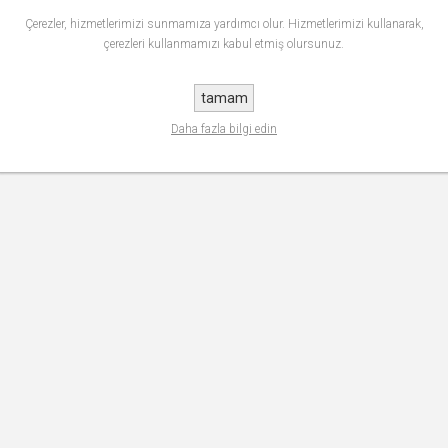
Çerezler, hizmetlerimizi sunmamıza yardımcı olur. Hizmetlerimizi kullanarak,
çerezleri kullanmamızı kabul etmiş olursunuz.
tamam
Daha fazla bilgi edin