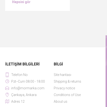
Hepsini gör
İLETIŞIM BILGILERI
BILGI
Telefon No
Site haritası
Pzt--Cum 08:00 - 18:00
Shipping & returns
info@mormarka.com
Privacy notice
Çankaya, Ankara
Conditions of Use
Adres 12
About us