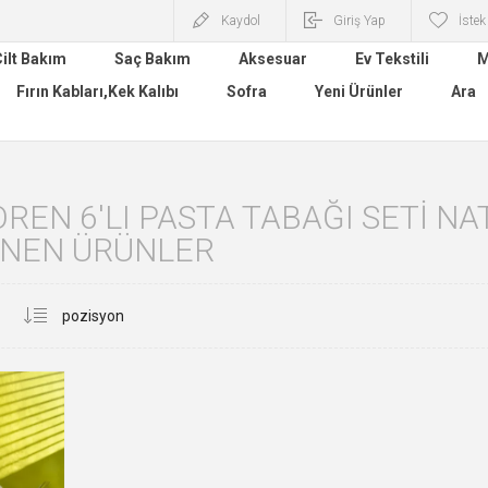
Kaydol
Giriş Yap
İstek
ilt Bakım
Saç Bakım
Aksesuar
Ev Tekstili
M
Fırın Kabları,Kek Kalıbı
Sofra
Yeni Ürünler
Ara
OREN 6'LI PASTA TABAĞI SETI NA
ENEN ÜRÜNLER