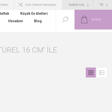
 listesi
Ürün listesini karşılaştır
utfak
Küçük Ev Aletleri
0
ÜRÜN
Hesabım
Blog
TÜREL 16 CM' ILE