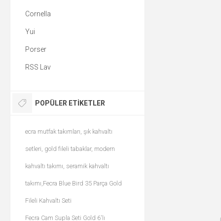
Cornella
Yui
Porser
RSS Lav
POPÜLER ETIKETLER
ecra mutfak takımları, şık kahvaltı
setleri, gold fileli tabaklar, modern
kahvaltı takımı, seramik kahvaltı
takımı,Fecra Blue Bird 35 Parça Gold
Fileli Kahvaltı Seti
Fecra Cam Supla Seti Gold 6'lı