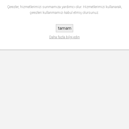
Çerezler, hizmetlerimizi sunmamıza yardımcı olur. Hizmetlerimizi kullanarak,
çerezleri kullanmamızı kabul etmiş olursunuz.
tamam
Daha fazla bilgi edin