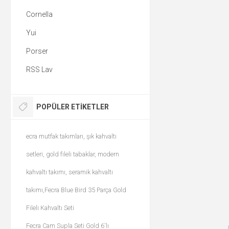
Cornella
Yui
Porser
RSS Lav
POPÜLER ETIKETLER
ecra mutfak takımları, şık kahvaltı
setleri, gold fileli tabaklar, modern
kahvaltı takımı, seramik kahvaltı
takımı,Fecra Blue Bird 35 Parça Gold
Fileli Kahvaltı Seti
Fecra Cam Supla Seti Gold 6'lı