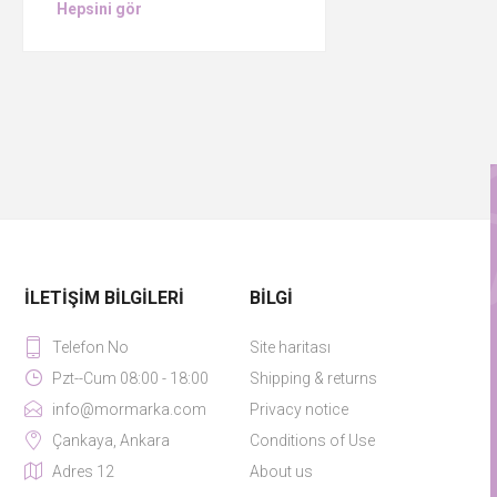
Hepsini gör
İLETIŞIM BILGILERI
BILGI
Telefon No
Site haritası
Pzt--Cum 08:00 - 18:00
Shipping & returns
info@mormarka.com
Privacy notice
Çankaya, Ankara
Conditions of Use
Adres 12
About us