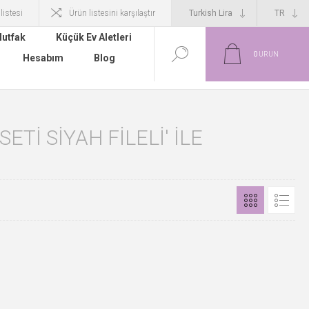
 listesi
Ürün listesini karşılaştır
utfak
Küçük Ev Aletleri
0
ÜRÜN
Hesabım
Blog
TI SIYAH FILELI' ILE