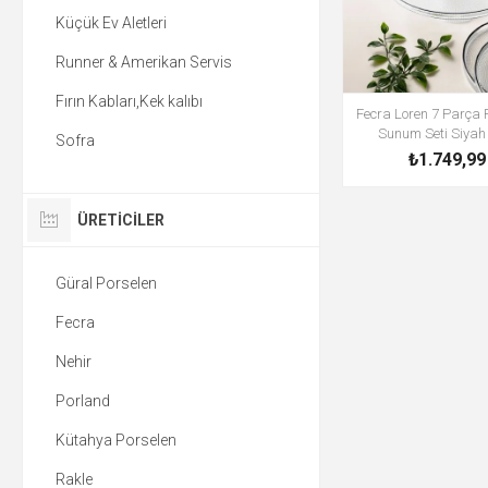
Küçük Ev Aletleri
Runner & Amerikan Servis
Fırın Kabları,Kek kalıbı
Fecra Loren 7 Parça 
Sunum Seti Siyah F
Sofra
₺1.749,99
ÜRETICILER
Güral Porselen
Fecra
Nehir
Porland
Kütahya Porselen
Rakle