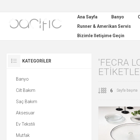
Ana Sayfa
Banyo
C
Runner & Amerikan Servis
Bizimle Iletişime Geçin
'FECRA L
KATEGORILER
ETIKETL
Banyo
Cilt Bakım
Sayfa başına
Saç Bakım
Aksesuar
Ev Tekstili
Mutfak