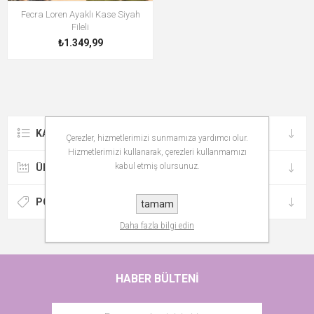
Fecra Loren Ayaklı Kase Siyah
Fileli
₺1.349,99
KATEGORILER
Çerezler, hizmetlerimizi sunmamıza yardımcı olur.
Hizmetlerimizi kullanarak, çerezleri kullanmamızı
kabul etmiş olursunuz.
ÜRETICILER
POPÜLER ETIKETLER
tamam
Daha fazla bilgi edin
HABER BÜLTENI