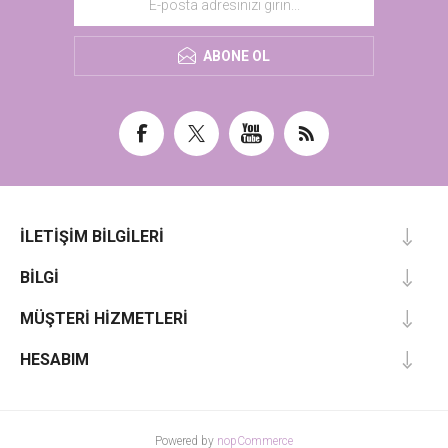
ABONE OL
İLETIŞIM BILGILERI
BILGI
MÜŞTERI HIZMETLERI
HESABIM
Powered by
nopCommerce