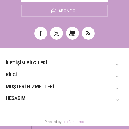
ABONE OL
İLETIŞIM BILGILERI
BILGI
MÜŞTERI HIZMETLERI
HESABIM
Powered by
nopCommerce
Designed by
Nop-Templates.com