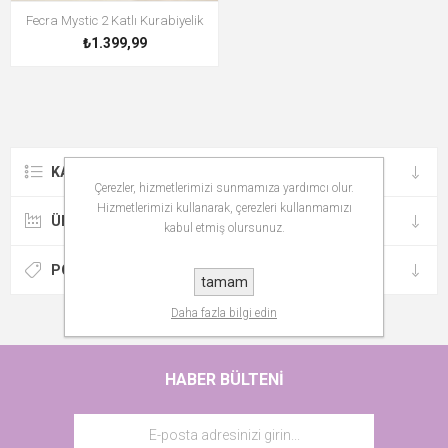
Fecra Mystic 2 Katlı Kurabiyelik
₺1.399,99
KATEGORILER
Çerezler, hizmetlerimizi sunmamıza yardımcı olur.
Hizmetlerimizi kullanarak, çerezleri kullanmamızı
ÜRETICILER
kabul etmiş olursunuz.
POPÜLER ETIKETLER
tamam
Daha fazla bilgi edin
HABER BÜLTENI