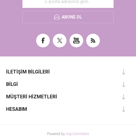
ABONE OL
İLETIŞIM BILGILERI
BILGI
MÜŞTERI HIZMETLERI
HESABIM
Powered by
nopCommerce