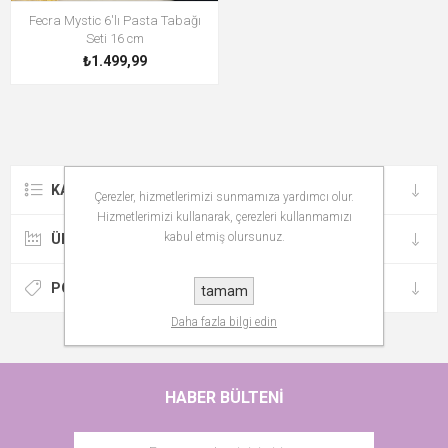
Fecra Mystic 6'lı Pasta Tabağı
Seti 16 cm
₺1.499,99
KATEGORILER
Çerezler, hizmetlerimizi sunmamıza yardımcı olur.
Hizmetlerimizi kullanarak, çerezleri kullanmamızı
kabul etmiş olursunuz.
ÜRETICILER
POPÜLER ETIKETLER
tamam
Daha fazla bilgi edin
HABER BÜLTENI