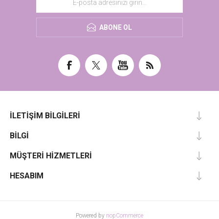
ABONE OL
İLETIŞIM BILGILERI
BILGI
MÜŞTERI HIZMETLERI
HESABIM
Powered by
nopCommerce