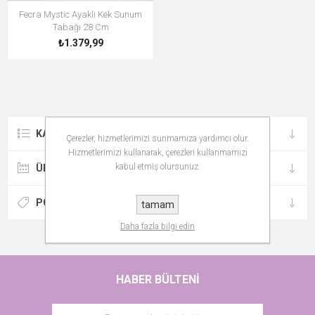
Fecra Mystic Ayaklı Kek Sunum
Tabağı 28 Cm
₺1.379,99
KATEGORILER
Çerezler, hizmetlerimizi sunmamıza yardımcı olur.
Hizmetlerimizi kullanarak, çerezleri kullanmamızı
kabul etmiş olursunuz.
ÜRETICILER
POPÜLER ETIKETLER
tamam
Daha fazla bilgi edin
HABER BÜLTENI