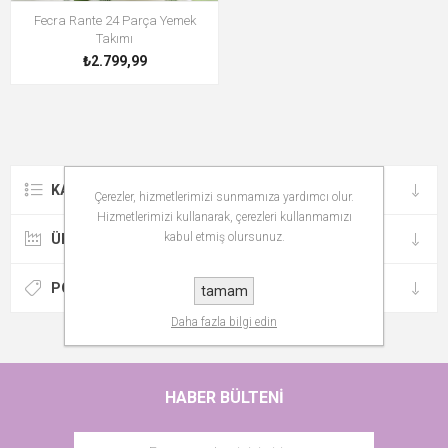
Fecra Rante 24 Parça Yemek
Takımı
₺2.799,99
KATEGORILER
Çerezler, hizmetlerimizi sunmamıza yardımcı olur.
Hizmetlerimizi kullanarak, çerezleri kullanmamızı
kabul etmiş olursunuz.
ÜRETICILER
POPÜLER ETIKETLER
tamam
Daha fazla bilgi edin
HABER BÜLTENI