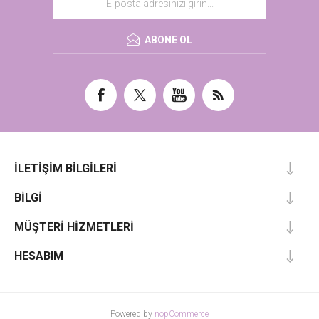
ABONE OL
İLETIŞIM BILGILERI
BILGI
MÜŞTERI HIZMETLERI
HESABIM
Powered by
nopCommerce