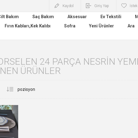
Kaydol
Giriş Yap
İstek
ilt Bakım
Saç Bakım
Aksesuar
Ev Tekstili
M
Fırın Kabları,Kek Kalıbı
Sofra
Yeni Ürünler
Ara
ORSELEN 24 PARÇA NESRIN YEMEK
ENEN ÜRÜNLER