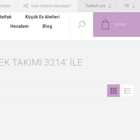
 listesi
Ürün listesini karşılaştır
utfak
Küçük Ev Aletleri
0
ÜRÜN
Hesabım
Blog
 TAKIMI 3214' ILE