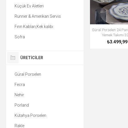
Küçük Ev Aletleri
Runner & Amerikan Servis
Fırın Kabları,Kek kalıbı
Güral Porselen 24 Par
Yemek Takımı 3
Sofra
₺3.499,99
ÜRETICILER
Güral Porselen
Fecra
Nehir
Porland
Kütahya Porselen
Rakle