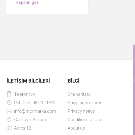
Hepsini gör
İLETIŞIM BILGILERI
BILGI
Telefon No
Site haritası
Pzt--Cum 08:00 - 18:00
Shipping & returns
info@mormarka.com
Privacy notice
Çankaya, Ankara
Conditions of Use
Adres 12
About us