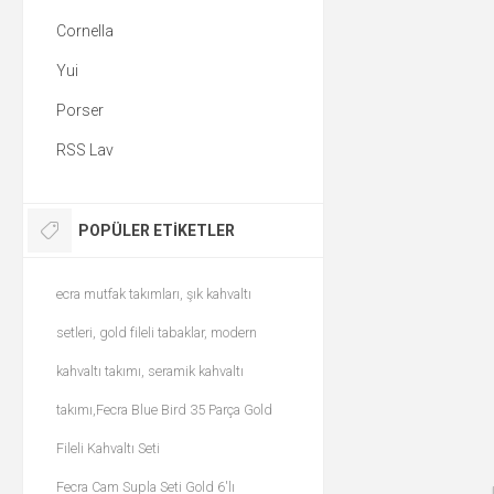
Cornella
Yui
Porser
RSS Lav
POPÜLER ETIKETLER
ecra mutfak takımları, şık kahvaltı
setleri, gold fileli tabaklar, modern
kahvaltı takımı, seramik kahvaltı
takımı,Fecra Blue Bird 35 Parça Gold
Fileli Kahvaltı Seti
Fecra Cam Supla Seti Gold 6'lı