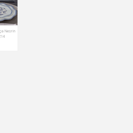
ça Nesrin
214