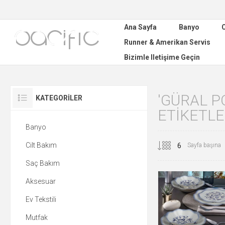
Ana Sayfa
Banyo
C
Runner & Amerikan Servis
Bizimle Iletişime Geçin
'GÜRAL P
KATEGORILER
ETIKETL
Banyo
Cilt Bakım
Sayfa başına
Saç Bakım
Aksesuar
Ev Tekstili
Mutfak