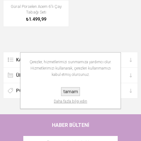
Güral Porselen Acem 6'lı Çay
Tabağı Seti
₺1.499,99
KATEGORILER
Çerezler, hizmetlerimizi sunmamıza yardımcı olur.
Hizmetlerimizi kullanarak, çerezleri kullanmamızı
kabul etmiş olursunuz.
ÜRETICILER
POPÜLER ETIKETLER
tamam
Daha fazla bilgi edin
HABER BÜLTENI