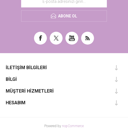
ABONE OL
İLETIŞIM BILGILERI
BILGI
MÜŞTERI HIZMETLERI
HESABIM
Powered by
nopCommerce